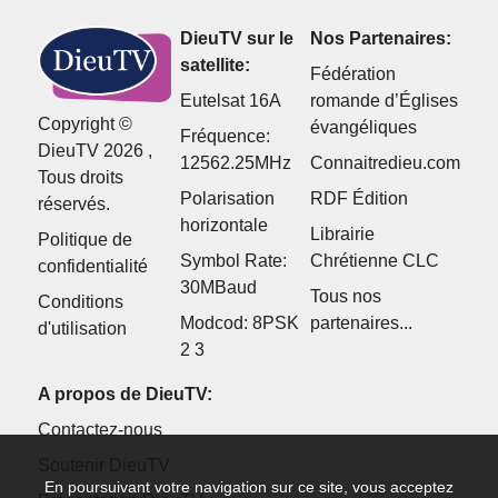
DieuTV sur le
Nos Partenaires:
satellite:
Fédération
Eutelsat 16A
romande d’Églises
Copyright ©
évangéliques
Fréquence:
DieuTV 2026 ,
12562.25MHz
Connaitredieu.com
Tous droits
Polarisation
RDF Édition
réservés.
horizontale
Librairie
Politique de
Symbol Rate:
Chrétienne CLC
confidentialité
30MBaud
Tous nos
Conditions
Modcod: 8PSK
partenaires...
d'utilisation
2 3
A propos de DieuTV:
Contactez-nous
Soutenir DieuTV
En poursuivant votre navigation sur ce site, vous acceptez