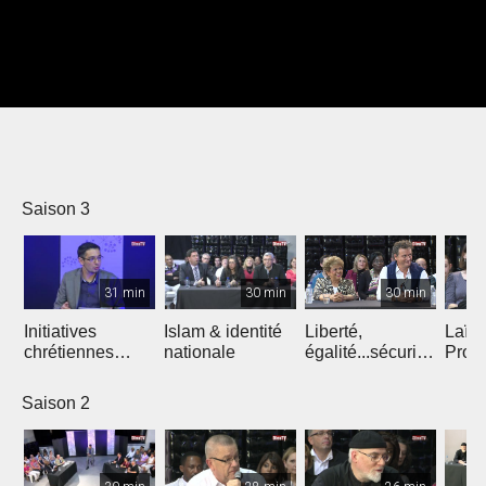
Saison 3
31 min
30 min
30 min
Initiatives
Islam & identité
Liberté,
Laïci
chrétiennes
nationale
égalité...sécurité
Pros
étonnantes
?
Saison 2