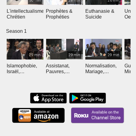
30 min
28 min
26 min
L'intellectualisme
Prophètes &
Euthanasie &
Unité
Chrétien
Prophéties
Suicide
Oecu
Season 1
29 min
29 min
29 min
Islamophobie,
Assistanat,
Normalisation,
Guér
Israël,
Pauvres,
Mariage,
Mira
L'Antisémitisme,
Richesse,
Homosexualité,
d'emp
Printemps Arabe
Prospérité
Conséquences
Myst