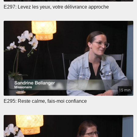
E297: Levez les yeux, votre délivrance approche
15 min
E295: Reste calme, fais-moi confiance