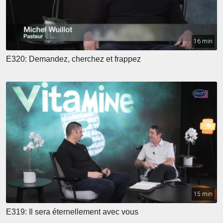
16 min
E320: Demandez, cherchez et frappez
15 min
E319: Il sera éternellement avec vous