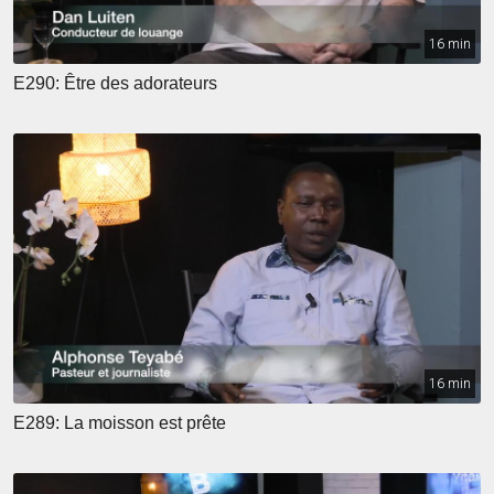
16 min
E290: Être des adorateurs
16 min
E289: La moisson est prête