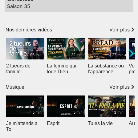
Saison 35
Voir plus
Nos dernières vidéos
96 min
22 min
27 min
2 tueurs de
La femme qui
La substance ou
Voic
famille
loue Dieu
l'apparence
pre
triomphe
Voir plus
Musique
5 min
5 min
3 min
Je m'attends à
Esprit
Tu es la vie
Au 
Toi