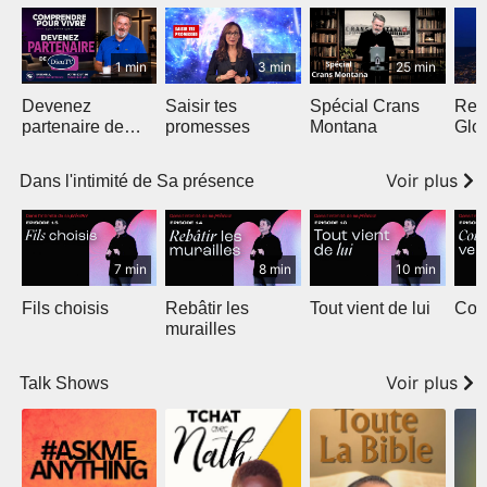
1 min
3 min
25 min
Devenez
Saisir tes
Spécial Crans
Ren
partenaire de
promesses
Montana
Glo
DieuTV -
Voir plus
Dans l'intimité de Sa présence
7 min
8 min
10 min
Fils choisis
Rebâtir les
Tout vient de lui
Cour
murailles
Voir plus
Talk Shows