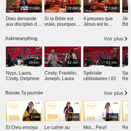
11 min
10 min
7 min
Dieu demande
Si la Bible est
4 preuves que
Jés
aux disciples de
vraie, pourquoi
Jésus est le
Bibl
pardonner
tant de versions
Messie (2)
Cora
?
Voir plus
Askmeanything
39 min
52 min
43 min
Nyys, Laura,
Cindy, Franklin,
Spéciale
Spé
Cindy, Delphine
Joseph, Laura
célibataires ! #2
Rel
Dieu
Voir plus
Booste Ta journée
2 min
3 min
3 min
Et Dieu envoya
Le calme au
Moi... Peur!
Reg