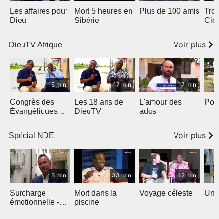
Les affaires pour
Mort 5 heures en
Plus de 100 amis
Troi
Dieu
Sibérie
Ciel
Voir plus
DieuTV Afrique
15 min
17 min
17 min
Congrès des
Les 18 ans de
L'amour des
Port
Évangéliques de
DieuTV
ados
l’Afrique
Francophone
Voir plus
Spécial NDE
8 min
33 min
42 min
Surcharge
Mort dans la
Voyage céleste
Un v
émotionnelle -
piscine
NDE