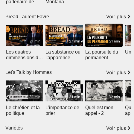
partenaire de
Montana
DieuTV -
Voir plus
Bread Laurent Favre
21 min
27 min
21 min
Les quatres
La substance ou
La poursuite du
Une 
dimmensions de
l'apparence
permanent
la confiance
Voir plus
Let's Talk by Hommes
31 min
31 min
32 min
Le chrétien et la
L'importance de
Quel est mon
Quel
politique
prier
appel - 2
app
Voir plus
Variétés