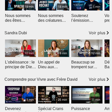
19 min
18 min
1 min
Nous sommes
Nous sommes
Soutenez
Voic
des êtres
des créatures
l’émission
pre
spirituels
merveilleuses
Vitamine B
Voir plus
Sandra Dubi
10 min
9 min
12 min
L’obéissance : le
Un appel de
Beaucoup se
Déb
principe de Dieu
Dieu aux
trompent sur
Bar
qui débloque ta
adorateurs pour
l’autorité
vie
2026
spirituelle
Voir plus
Comprendre pour Vivre avec Frère David
1 min
25 min
11 min
Devenez
Spécial Crans
Puissance
Amo