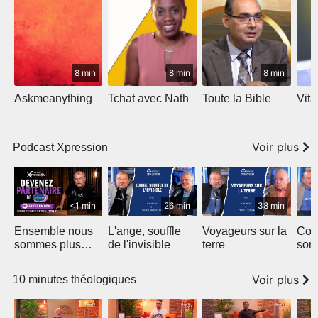
8 min
8 min
8 min
Askmeanything
Tchat avec Nath
Toute la Bible
Vit
Voir plus
Podcast Xpression
<1 min
26 min
38 min
Ensemble nous
L'ange, souffle
Voyageurs sur la
Com
sommes plus
de l'invisible
terre
son
forts
Voir plus
10 minutes théologiques