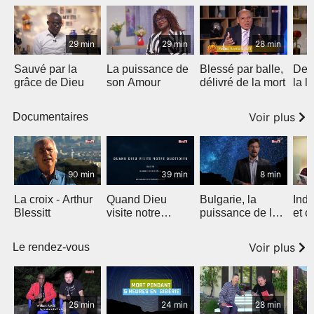
29 min
29 min
28 min
Sauvé par la
La puissance de
Blessé par balle,
De l
grâce de Dieu
son Amour
délivré de la mort
la l
Voir plus
Documentaires
90 min
39 min
8 min
La croix - Arthur
Quand Dieu
Bulgarie, la
Inde
Blessitt
visite notre
puissance de la
et c
quotidien
parole
Voir plus
Le rendez-vous
25 min
24 min
28 min