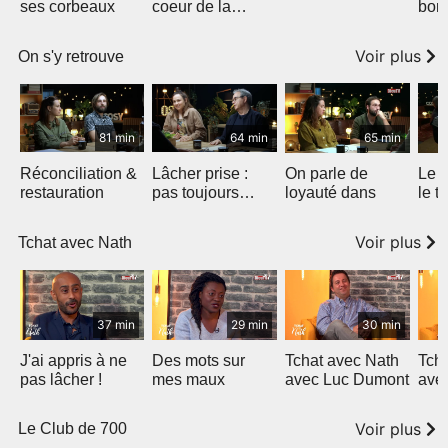
ses corbeaux
coeur de la
bonn
tempête
Voir plus
On s'y retrouve
81 min
64 min
65 min
Réconciliation &
Lâcher prise :
On parle de
Le 
restauration
pas toujours
loyauté dans
le t
facile mais
libérateur !
Voir plus
Tchat avec Nath
37 min
29 min
30 min
J'ai appris à ne
Des mots sur
Tchat avec Nath
Tch
pas lâcher !
mes maux
avec Luc Dumont
ave
Nao
Voir plus
Le Club de 700