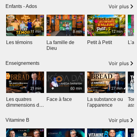
Voir plus
Enfants - Ados
11 min
8 min
12 min
Les témoins
La famille de
Petit à Petit
L'am
Dieu
Voir plus
Enseignements
21 min
60 min
27 min
Les quatres
Face à face
La substance ou
Ton 
dimmensions de
l'apparence
ass
la confiance
Voir plus
Vitamine B