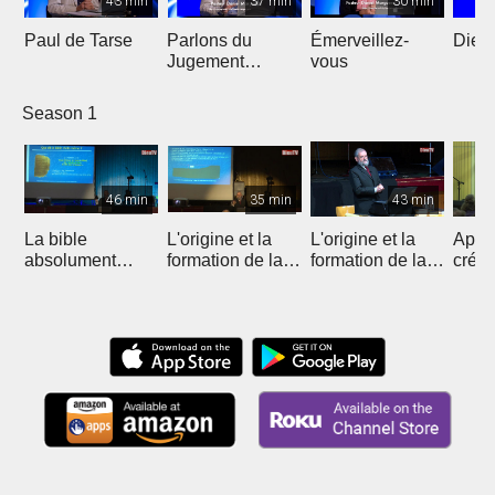
43 min
37 min
30 min
Paul de Tarse
Parlons du
Émerveillez-
Dieu 
Jugement
vous
Dernier
Season 1
46 min
35 min
43 min
La bible
L'origine et la
L'origine et la
Appre
absolument
formation de la
formation de la
créat
crédible
Bible II
Bible