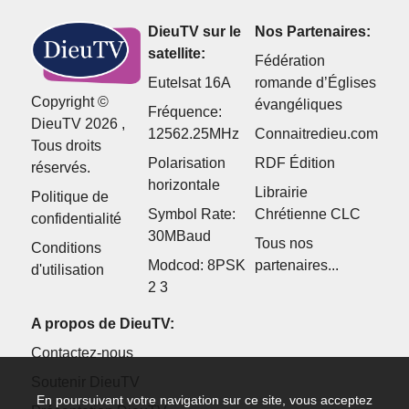
DieuTV sur le
Nos Partenaires:
satellite:
Fédération
Eutelsat 16A
romande d’Églises
Copyright ©
évangéliques
Fréquence:
DieuTV 2026 ,
12562.25MHz
Connaitredieu.com
Tous droits
Polarisation
RDF Édition
réservés.
horizontale
Librairie
Politique de
Symbol Rate:
Chrétienne CLC
confidentialité
30MBaud
Tous nos
Conditions
Modcod: 8PSK
partenaires...
d'utilisation
2 3
A propos de DieuTV:
Contactez-nous
Soutenir DieuTV
En poursuivant votre navigation sur ce site, vous acceptez