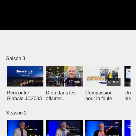
Saison 3
57 min
57 min
41 min
Rencontre
Dieu dans les
Compassion
Une 
Globale JC2033
affaires...
pour la foule
histo
crise
Orien
Season 2