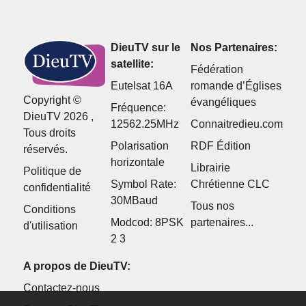
DieuTV sur le
Nos Partenaires:
satellite:
Fédération
Eutelsat 16A
romande d’Églises
Copyright ©
évangéliques
Fréquence:
DieuTV 2026 ,
12562.25MHz
Connaitredieu.com
Tous droits
Polarisation
RDF Édition
réservés.
horizontale
Librairie
Politique de
Symbol Rate:
Chrétienne CLC
confidentialité
30MBaud
Tous nos
Conditions
Modcod: 8PSK
partenaires...
d'utilisation
2 3
A propos de DieuTV:
Contactez-nous