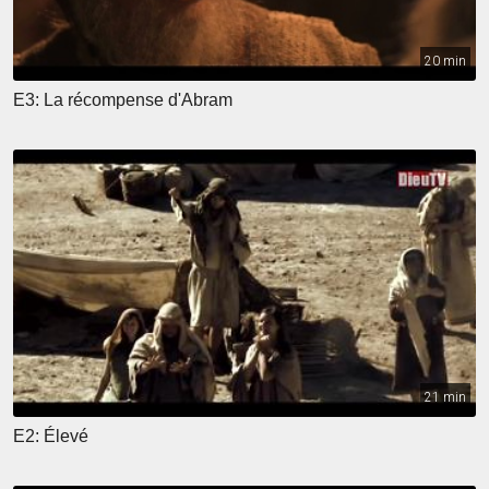
20 min
E3: La récompense d'Abram
21 min
E2: Élevé