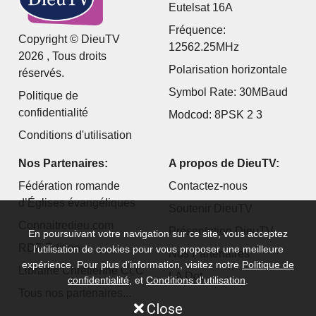
Eutelsat 16A
Fréquence:
Copyright © DieuTV
12562.25MHz
2026 , Tous droits
Polarisation horizontale
réservés.
Symbol Rate: 30MBaud
Politique de
confidentialité
Modcod: 8PSK 2 3
Conditions d'utilisation
Nos Partenaires:
A propos de DieuTV:
Fédération romande
Contactez-nous
d’Églises évangéliques
Soutenir DieuTV
Connaitredieu.com
Présentation DieuTV
En poursuivant votre navigation sur ce site, vous acceptez
RDF Édition
l’utilisation de cookies pour vous proposer une meilleure
Nos Partenaires
expérience. Pour plus d’information, visitez notre
Politique de
Librairie Chrétienne CLC
LA Dot...
confidentialité
, et
Conditions d'utilisation
.
Tous nos partenaires...