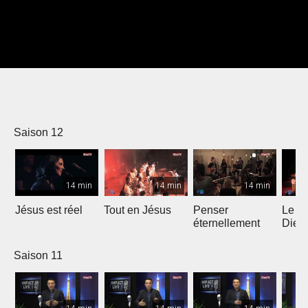
Saison 12
14 min
14 min
14 min
Jésus est réel
Tout en Jésus
Penser
Le R
éternellement
Dieu 
Saison 11