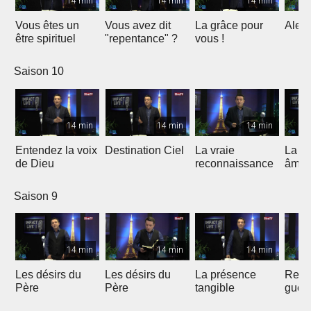
14 min
14 min
14 min
Vous êtes un
Vous avez dit
La grâce pour
Alert
être spirituel
"repentance" ?
vous !
Saison 10
14 min
14 min
14 min
Entendez la voix
Destination Ciel
La vraie
La va
de Dieu
reconnaissance
âme
Saison 9
14 min
14 min
14 min
Les désirs du
Les désirs du
La présence
Recev
Père
Père
tangible
guér
Père