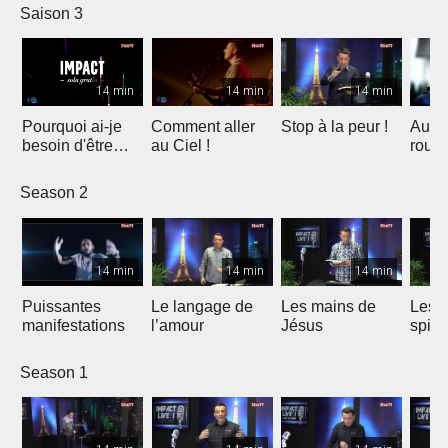
Saison 3
14 min
14 min
14 min
Pourquoi ai-je
Comment aller
Stop à la peur !
Au b
besoin d'être
au Ciel !
roul
sauvé ?
Season 2
14 min
14 min
14 min
Puissantes
Le langage de
Les mains de
Les 4
manifestations
l’amour
Jésus
spiri
Season 1