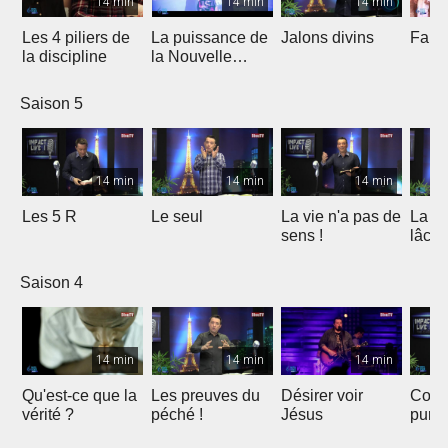
14 min
14 min
14 min
Les 4 piliers de
La puissance de
Jalons divins
Faits
la discipline
la Nouvelle
alliance
Saison 5
14 min
14 min
14 min
Les 5 R
Le seul
La vie n'a pas de
La fo
sens !
lâche
Saison 4
14 min
14 min
14 min
Qu'est-ce que la
Les preuves du
Désirer voir
Cons
vérité ?
péché !
Jésus
purif