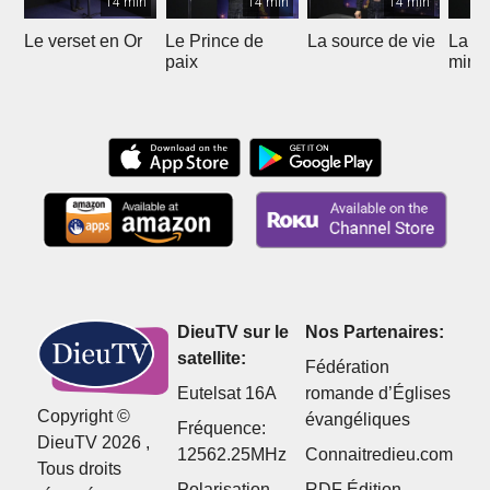
14 min
14 min
14 min
Le verset en Or
Le Prince de
La source de vie
La p
paix
mira
DieuTV sur le
Nos Partenaires:
satellite:
Fédération
Eutelsat 16A
romande d’Églises
Copyright ©
évangéliques
Fréquence:
DieuTV 2026 ,
12562.25MHz
Connaitredieu.com
Tous droits
Polarisation
RDF Édition