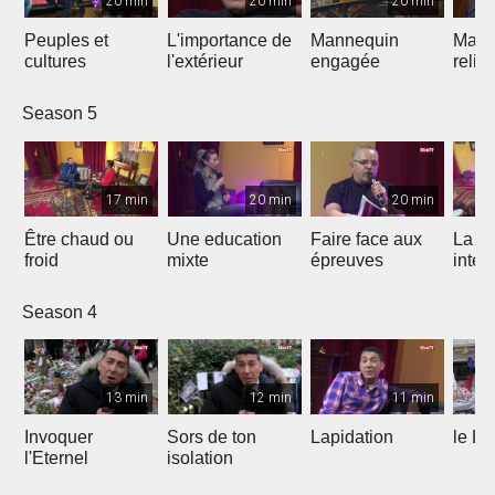
20 min
20 min
20 min
Peuples et
L'importance de
Mannequin
Maria
cultures
l'extérieur
engagée
relig
Season 5
17 min
20 min
20 min
Être chaud ou
Une education
Faire face aux
La vr
froid
mixte
épreuves
intel
Season 4
13 min
12 min
11 min
Invoquer
Sors de ton
Lapidation
le Li
l'Eternel
isolation