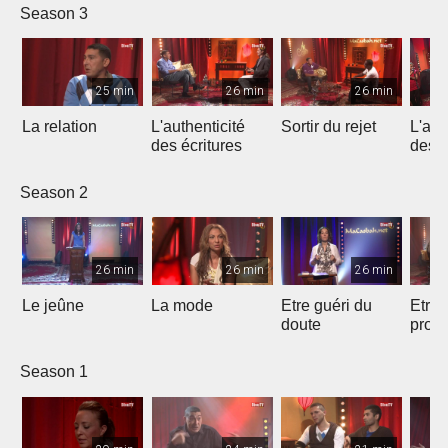
Season 3
25 min
26 min
26 min
La relation
L'authenticité
Sortir du rejet
L'auth
des écritures
des é
Season 2
26 min
26 min
26 min
Le jeûne
La mode
Etre guéri du
Etre 
doute
proc
Season 1