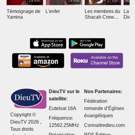
29 min
24 min
21 min
Témoignage de
L'enfer
Les membres du
La pr
Yamina
Shacah Crew
Dieu
dansent et
témoignent
DieuTV sur le
Nos Partenaires:
satellite:
Fédération
Eutelsat 16A
romande d’Églises
Copyright ©
évangéliques
Fréquence:
DieuTV 2026 ,
12562.25MHz
Connaitredieu.com
Tous droits
Polarisation
RDF Édition