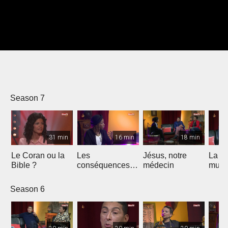
Season 7
31 min
16 min
18 min
Le Coran ou la
Les
Jésus, notre
La pa
Bible ?
conséquences
médecin
musi
de l'Islam
Season 6