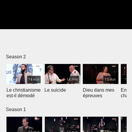
Season 2
14 min
14 min
13 min
Le christianisme
Le suicide
Dieu dans mes
Entre
est-il démodé
épreuves
chan
Season 1