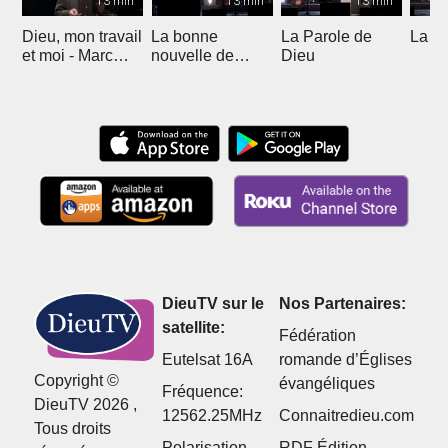
13 min
13 min
13 min
Dieu, mon travail
La bonne
La Parole de
La p
et moi - Marc
nouvelle de
Dieu
Badoux
l'Evangile -
Emmanuel
Maennlein
DieuTV sur le
Nos Partenaires:
satellite:
Fédération
Eutelsat 16A
romande d’Églises
Copyright ©
évangéliques
Fréquence:
DieuTV 2026 ,
12562.25MHz
Connaitredieu.com
Tous droits
Polarisation
RDF Édition