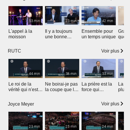
bien
53 min
23 min
42 min
L'appel à la
Il y a toujours
Ensemble pour
Grand
moisson
une bonne
un temps unique
que c
nouvelle
Voir plus
RUTC
44 min
38 min
33 min
Le roi de la
Ne boirai-je pas
La prière est la
La foi
vérité qui n'est
la coupe que le
force qui
plus 
pas de ce
Père m'a
transcende le
celle
monde
donnée à boire
temps et
phari
Voir plus
Joyce Meyer
?
l'espace
des d
23 min
25 min
24 min