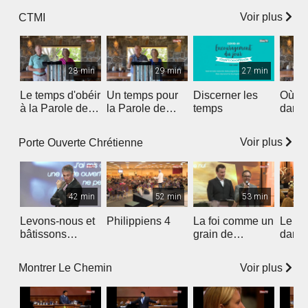
Voir plus
CTMI
28 min
29 min
27 min
Le temps d'obéir
Un temps pour
Discerner les
Où es
à la Parole de
la Parole de
temps
dans 
Dieu
Dieu
Voir plus
Porte Ouverte Chrétienne
42 min
52 min
53 min
Levons-nous et
Philippiens 4
La foi comme un
Le B
bâtissons
grain de
dans 
ensemble
moutarde
Esprit
Voir plus
Montrer Le Chemin