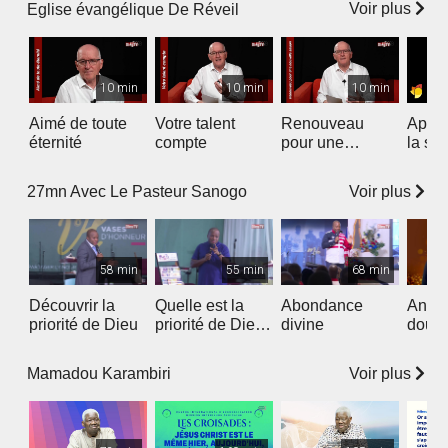
Voir plus
Eglise évangélique De Réveil
10 min
10 min
10 min
Aimé de toute
Votre talent
Renouveau
Appre
éternité
compte
pour une
la so
nouvelle saison
Voir plus
27mn Avec Le Pasteur Sanogo
58 min
55 min
68 min
Découvrir la
Quelle est la
Abondance
Anné
priorité de Dieu
priorité de Dieu
divine
doubl
? - 2
partie
Voir plus
Mamadou Karambiri