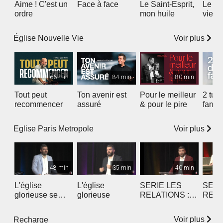
Aime ! C'est un
Face à face
Le Saint-Esprit,
Le se
ordre
mon huile
vie
Voir plus
Église Nouvelle Vie
66 min
84 min
80 min
Tout peut
Ton avenir est
Pour le meilleur
2 tue
recommencer
assuré
& pour le pire
famill
Voir plus
Eglise Paris Metropole
48 min
35 min
40 min
L'église
L'église
SERIE LES
SERI
glorieuse se
glorieuse
RELATIONS :
RELA
prèpare
Un(e) ami(e) qui
L’inti
nous veut du
Dieu
Voir plus
Recharge