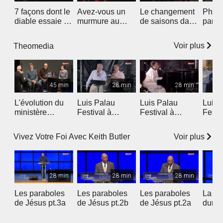
7 façons dont le
Avez-vous un
Le changement
Phili
diable essaie de
murmure au
de saisons dans
partie
tromper les gens
coeur ?
nos vies
Voir plus
Theomedia
45 min
28 min
28 min
L'évolution du
Luis Palau
Luis Palau
Luis 
ministère
Festival à
Festival à
Festi
d'évangéliste en
Marseille 3b
Marseille 3a
Marse
France
Voir plus
Vivez Votre Foi Avec Keith Butler
28 min
28 min
28 min
Les paraboles
Les paraboles
Les paraboles
La vic
de Jésus pt.3a
de Jésus pt.2b
de Jésus pt.2a
duran
périe