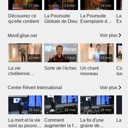
27 min
23 min
24 min
Découvrez ce
La Poursuite
La Poursuite
La Po
qu'elle contient
Globale de Dieu
Exemplaire de
Exhau
Dieu
Dieu
Voir plus
MonEglise.net
40 min
50 min
55 min
La vie
Sortir de l'échec
Un chant
Comm
chrétienne
nouveau
surmo
victorieuse
tentat
Voir plus
Centre Réveil International
28 min
28 min
28 min
La mort et la vie
Comment
La foi d'une
La san
sont au pouvoir
augmenter la foi
graine de