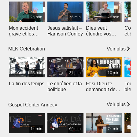
26 min
26 min
26 min
Mon accident
Jésus satisfait –
Dieu veut
Comme
grave et les
Harrison Conley
étendre vos
et êt
promesses de
limites - la prière
la pri
Dieu
de Jaebets
Jaebe
Voir plus
MLK Célébration
25 min
31 min
10 min
La fin des temps
Le chrétien et la
Et si Dieu te
Tout 
politique
demandait de
bien 
partir ?
aime
Vraim
Voir plus
Gospel Center Annecy
cmlk
14 min
60 min
74 min