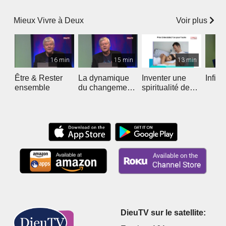
de la langue
?
moutarde
Voir plus
Mieux Vivre à Deux
16 min
15 min
13 min
Être & Rester
La dynamique
Inventer une
Infidé
ensemble
du changement
spiritualité de
dans le couple
couple
DieuTV sur le satellite: