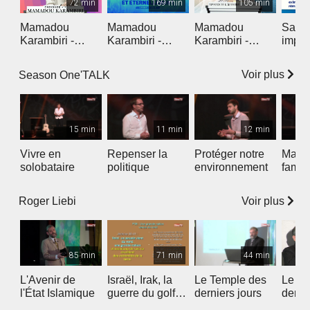
72 min
169 min
105 min
Mamadou
Mamadou
Mamadou
Sans f
Karambiri -
Karambiri -
Karambiri -
impos
Croisade 1
Croisade 3
Croisade 2
plair
Voir plus
Season One'TALK
15 min
11 min
12 min
Vivre en
Repenser la
Protéger notre
Ma ca
solobataire
politique
environnement
famill
Voir plus
Roger Liebi
85 min
71 min
44 min
L'Avenir de
Israël, Irak, la
Le Temple des
Le Te
l'État Islamique
guerre du golfe
derniers jours
derni
et la bible