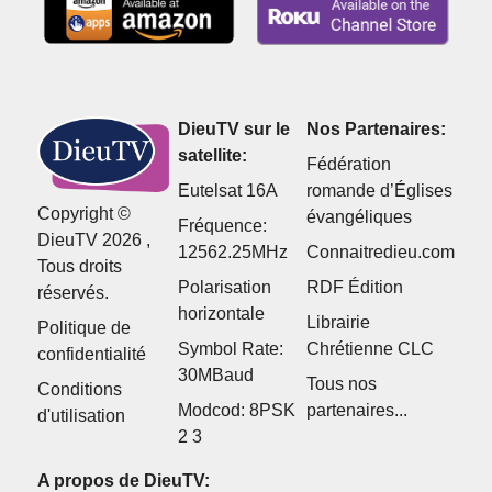
DieuTV sur le
Nos Partenaires:
satellite:
Fédération
Eutelsat 16A
romande d’Églises
Copyright ©
évangéliques
Fréquence:
DieuTV 2026 ,
12562.25MHz
Connaitredieu.com
Tous droits
Polarisation
RDF Édition
réservés.
horizontale
Librairie
Politique de
Symbol Rate:
Chrétienne CLC
confidentialité
30MBaud
Tous nos
Conditions
Modcod: 8PSK
partenaires...
d'utilisation
2 3
A propos de DieuTV: