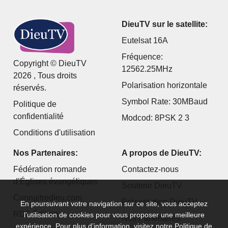
DieuTV sur le satellite:
Eutelsat 16A
Fréquence:
Copyright © DieuTV
12562.25MHz
2026 , Tous droits
Polarisation horizontale
réservés.
Symbol Rate: 30MBaud
Politique de
confidentialité
Modcod: 8PSK 2 3
Conditions d'utilisation
Nos Partenaires:
A propos de DieuTV:
Fédération romande
Contactez-nous
d’Églises évangéliques
Soutenir DieuTV
Connaitredieu.com
Présentation DieuTV
En poursuivant votre navigation sur ce site, vous acceptez
RDF Édition
l’utilisation de cookies pour vous proposer une meilleure
Nos Partenaires
expérience. Pour plus d’information, visitez notre
Politique de