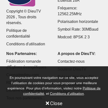
Eutelsat 16A
Fréquence:
Copyright © DieuTV
12562.25MHz
2026 , Tous droits
Polarisation horizontale
réservés.
Symbol Rate: 30MBaud
Politique de
confidentialité
Modcod: 8PSK 2 3
Conditions d'utilisation
Nos Partenaires:
A propos de DieuTV:
Fédération romande
Contactez-nous
d’Églises évangéliques
Soutenir DieuTV
Connaitredieu.com
Présentation DieuTV
En poursuivant votre navigation sur ce site, vous acceptez
RDF Édition
l’utilisation de cookies pour vous proposer une meilleure
Nos Partenaires
expérience. Pour plus d’information, visitez notre
Politique de
Librairie Chrétienne CLC
LA Dot...
confidentialité
, et
Conditions d'utilisation
.
Tous nos partenaires...