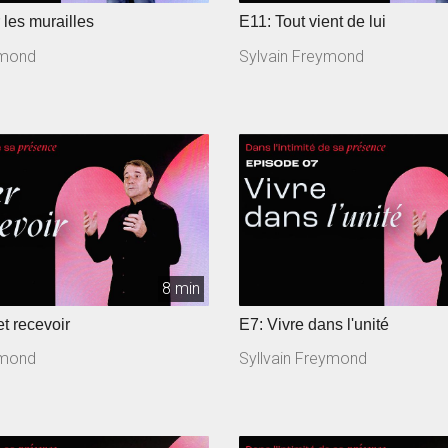
 les murailles
E11: Tout vient de lui
ymond
Sylvain Freymond
8 min
t recevoir
E7: Vivre dans l'unité
ymond
Syllvain Freymond