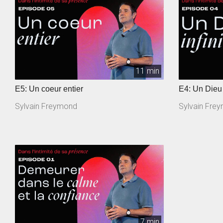
11 min
E5: Un coeur entier
E4: Un Dieu 
Sylvain Freymond
Sylvain Fre
7 min