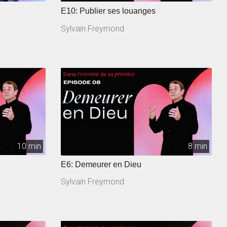
E10: Publier ses louanges
Sylvain Freymond
10 min
8 min
E6: Demeurer en Dieu
Sylvain Freymond