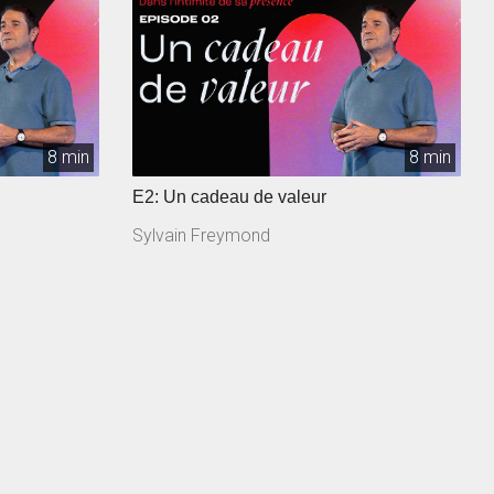
8 min
8 min
E2: Un cadeau de valeur
Sylvain Freymond