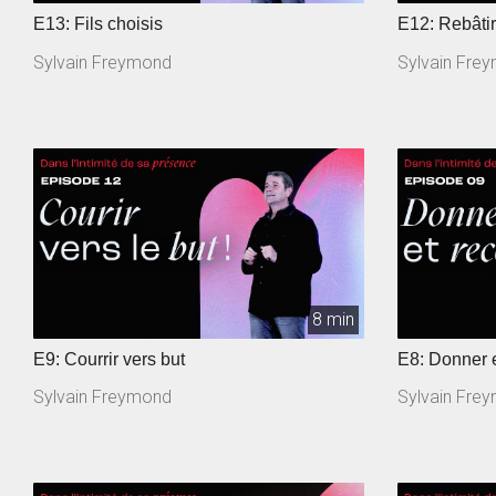
E13: Fils choisis
E12: Rebâtir
Sylvain Freymond
Sylvain Fre
8 min
E9: Courrir vers but
E8: Donner e
Sylvain Freymond
Sylvain Fre