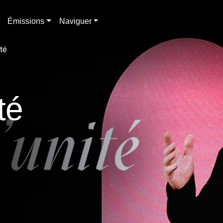
Émissions
Naviguer
ité
té