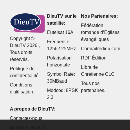
DieuTV sur le
Nos Partenaires:
satellite:
Fédération
Eutelsat 16A
romande d’Églises
Copyright ©
évangéliques
Fréquence:
DieuTV 2026 ,
12562.25MHz
Connaitredieu.com
Tous droits
Polarisation
RDF Édition
réservés.
horizontale
Librairie
Politique de
Symbol Rate:
Chrétienne CLC
confidentialité
30MBaud
Tous nos
Conditions
Modcod: 8PSK
partenaires...
d'utilisation
2 3
A propos de DieuTV:
Contactez-nous
Soutenir DieuTV