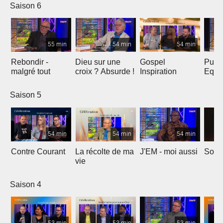
Saison 6
55 min
54 min
54 min
Rebondir -
Dieu sur une
Gospel
Puis
malgré tout
croix ? Absurde !
Inspiration
Equil
Saison 5
54 min
54 min
54 min
Contre Courant
La récolte de ma
J'EM - moi aussi
Soyo
vie
Saison 4
53 min
53 min
53 min