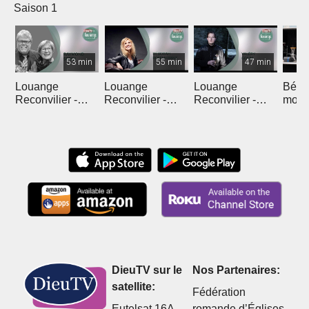
Saison 1
53 min
55 min
47 min
Louange
Louange
Louange
Béné
Reconvilier -
Reconvilier -
Reconvilier -
mota
Raymond Serex
Déborah
Valéry Gonin
du M
Rosenkranz
DieuTV sur le
Nos Partenaires:
satellite:
Fédération
Eutelsat 16A
romande d’Églises