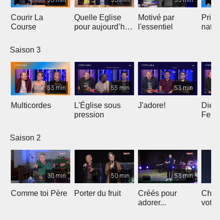
Courir La
Quelle Eglise
Motivé par
Prièr
Course
pour aujourd’hui
l'essentiel
natio
?
Saison 3
53 min
55 min
53 min
Multicordes
L'Église sous
J'adore!
Dieu 
pression
Femm
Saison 2
30 min
50 min
53 min
Comme toi Père
Porter du fruit
Créés pour
Chant
adorer...
votre