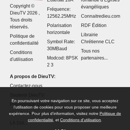
Copyright ©
évangéliques
Fréquence:
DieuTV 2026 ,
12562.25MHz
Connaitredieu.com
Tous droits
Polarisation
RDF Édition
réservés.
horizontale
Librairie
Politique de
Symbol Rate:
Chrétienne CLC
confidentialité
30MBaud
Tous nos
Conditions
Modcod: 8PSK
partenaires...
d'utilisation
2 3
A propos de DieuTV:
Contactez-nous
Soutenir DieuTV
En poursuivant votre navigation sur ce site, vous acceptez
Présentation DieuTV
l’utilisation de cookies pour vous proposer une meilleure
Nos Partenaires
expérience. Pour plus d’information, visitez notre
Politique de
confidentialité
, et
Conditions d'utilisation
.
LA Dot...