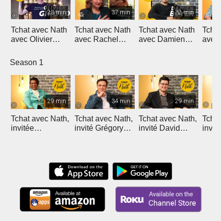
23 min
37 min
32 min
Tchat avec Nath
Tchat avec Nath
Tchat avec Nath
Tchat
avec Olivier
avec Rachel
avec Damien
avec
Giroud
Miquel Dufour
Boyer
Cuen
Season 1
29 min
34 min
29 min
Tchat avec Nath,
Tchat avec Nath,
Tchat avec Nath,
Tchat
invitée
invité Grégory
invité David
invit
Modestine
Turpin
Nolent
Megn
Castanou