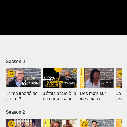
Season 3
35 min
35 min
29 min
Et ma liberté de
J'étais accro à la
Des mots sur
Je n'
croire ?
reconnaissance
mes maux
les 
à l'église
Season 2