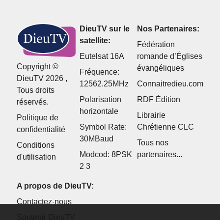
DieuTV sur le
Nos Partenaires:
satellite:
Fédération
Eutelsat 16A
romande d’Églises
Copyright ©
évangéliques
Fréquence:
DieuTV 2026 ,
12562.25MHz
Connaitredieu.com
Tous droits
Polarisation
RDF Édition
réservés.
horizontale
Librairie
Politique de
Symbol Rate:
Chrétienne CLC
confidentialité
30MBaud
Tous nos
Conditions
Modcod: 8PSK
partenaires...
d'utilisation
2 3
A propos de DieuTV:
Contactez-nous
Soutenir DieuTV