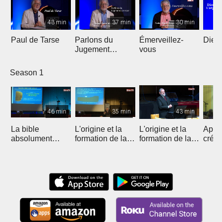
43 min
37 min
30 min
Paul de Tarse
Parlons du
Émerveillez-
Dieu 
Jugement
vous
Dernier
Season 1
46 min
35 min
43 min
La bible
L'origine et la
L'origine et la
Appre
absolument
formation de la
formation de la
créat
crédible
Bible II
Bible