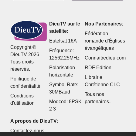
DieuTV sur le
Nos Partenaires:
satellite:
Fédération
Eutelsat 16A
romande d’Églises
Copyright ©
évangéliques
Fréquence:
DieuTV 2026 ,
12562.25MHz
Connaitredieu.com
Tous droits
Polarisation
RDF Édition
réservés.
horizontale
Librairie
Politique de
Symbol Rate:
Chrétienne CLC
confidentialité
30MBaud
Tous nos
Conditions
Modcod: 8PSK
partenaires...
d'utilisation
2 3
A propos de DieuTV:
Contactez-nous