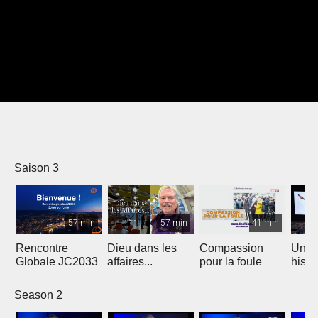
Saison 3
57 min
57 min
41 min
Rencontre
Dieu dans les
Compassion
Une 
Globale JC2033
affaires...
pour la foule
histo
crise
Orien
Season 2