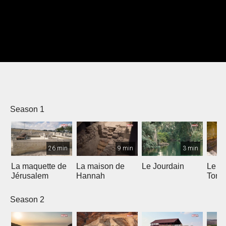
Season 1
26 min
9 min
3 min
La maquette de
La maison de
Le Jourdain
Le Ja
Jérusalem
Hannah
Tom
Season 2