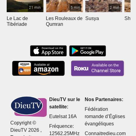
21 min
5 min
2 min
Le Lac de
Les Rouleaux de
Susya
Shilo
Tibériade
Qumran
DieuTV sur le
Nos Partenaires:
satellite:
Fédération
Eutelsat 16A
romande d’Églises
Copyright ©
évangéliques
Fréquence:
DieuTV 2026 ,
12562.25MHz
Connaitredieu.com