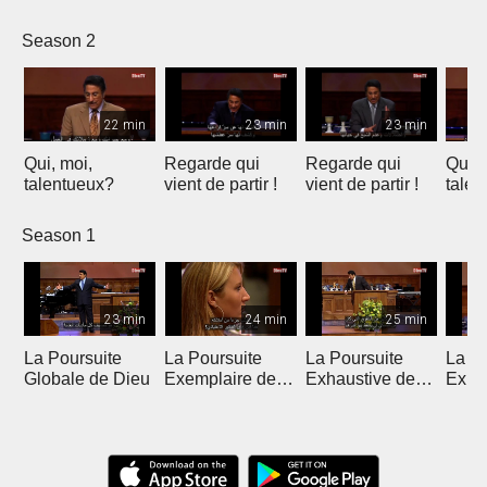
Solution
l'example
Introduction
vérité
Temporaire
Season 2
22 min
23 min
23 min
Qui, moi,
Regarde qui
Regarde qui
Qui, 
talentueux?
vient de partir !
vient de partir !
talen
Season 1
23 min
24 min
25 min
La Poursuite
La Poursuite
La Poursuite
La Po
Globale de Dieu
Exemplaire de
Exhaustive de
Expa
Dieu
Dieu
Dieu