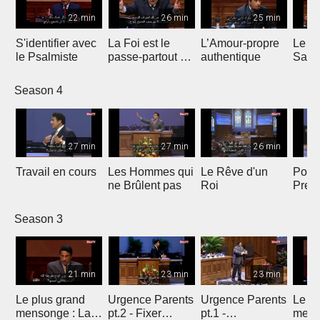
22 min
26 min
25 min
S'identifier avec
La Foi est le
L’Amour-propre
Le S
le Psalmiste
passe-partout de
authentique
Sain
la Victoire
Season 4
27 min
27 min
26 min
Travail en cours
Les Hommes qui
Le Rêve d'un
Point
ne Brûlent pas
Roi
Pres
Season 3
21 min
23 min
23 min
Le plus grand
Urgence Parents
Urgence Parents
Le pl
mensonge : La
pt.2 - Fixer
pt.1 -
mens