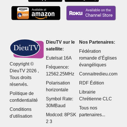
DieuTV sur le
Nos Partenaires:
satellite:
Fédération
Eutelsat 16A
romande d’Églises
Copyright ©
évangéliques
Fréquence:
DieuTV 2026 ,
12562.25MHz
Connaitredieu.com
Tous droits
Polarisation
RDF Édition
réservés.
horizontale
Librairie
Politique de
Symbol Rate:
Chrétienne CLC
confidentialité
30MBaud
Tous nos
Conditions
Modcod: 8PSK
partenaires...
d'utilisation
2 3