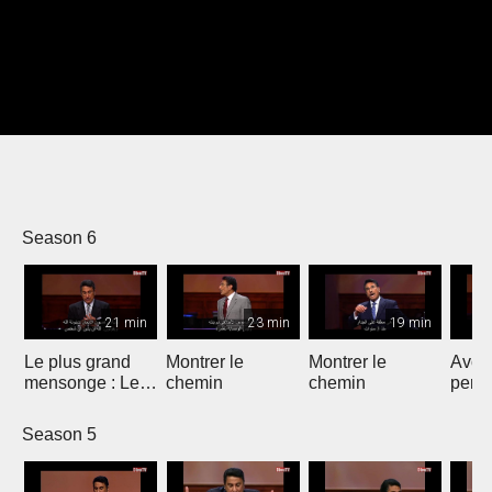
Season 6
21 min
23 min
19 min
Le plus grand
Montrer le
Montrer le
Avoir
mensonge : Le
chemin
chemin
persp
dernier mot
Season 5