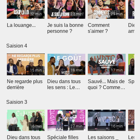
32 min
23 min
29 min
La louange...
Je suis la bonne
Comment
Dieu 
personne ?
s'aimer ?
ami 
Saision 4
15 min
18 min
17 min
Ne regarde plus
Dieu dans tous
Sauvé... Mais de
Spéc
derrière
les sens : Le
quoi ? Comment
goût
?
Saision 3
16 min
27 min
16 min
Dieu dans tous
Spéciale filles
Les saisons _
Les s