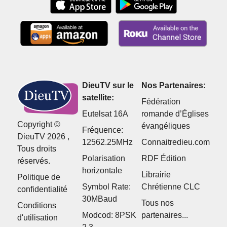
DieuTV sur le
Nos Partenaires:
satellite:
Fédération
Eutelsat 16A
romande d’Églises
Copyright ©
évangéliques
Fréquence:
DieuTV 2026 ,
12562.25MHz
Connaitredieu.com
Tous droits
Polarisation
RDF Édition
réservés.
horizontale
Librairie
Politique de
Symbol Rate:
Chrétienne CLC
confidentialité
30MBaud
Tous nos
Conditions
Modcod: 8PSK
partenaires...
d'utilisation