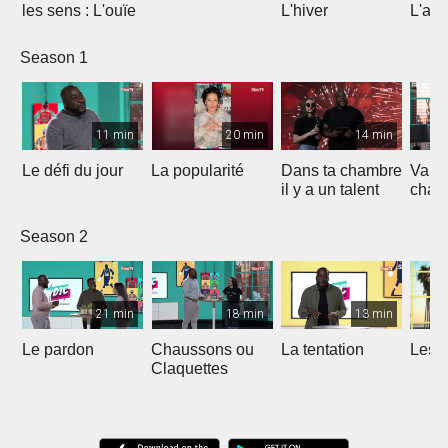
les sens : L'ouïe
L'hiver
L'au
Season 1
11 min
20 min
14 min
Le défi du jour
La popularité
Dans ta chambre
Va da
il y a un talent
cham
Season 2
21 min
18 min
13 min
Le pardon
Chaussons ou
La tentation
Les i
Claquettes