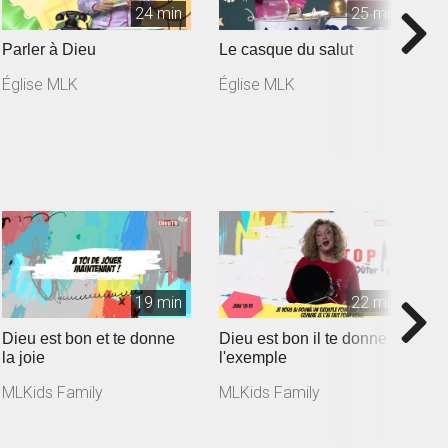
24 min
25 min
Parler à Dieu
Le casque du salut
L
Église MLK
Église MLK
É
19 min
22 min
Dieu est bon et te donne
Dieu est bon il te donne
D
la joie
l'exemple
d
MLKids Family
MLKids Family
M