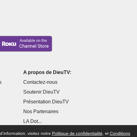
A propos de DieuTV:
s
Contactez-nous
Soutenir DieuTV
Présentation DieuTV
Nos Partenaires
LA Dot...
d’information, visitez notre
Politique de confidentialité
, et
Conditions