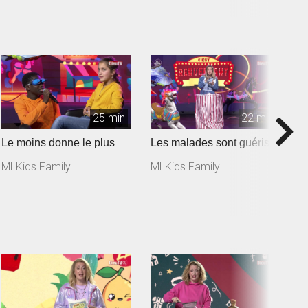
25 min
22 min
Le moins donne le plus
Les malades sont guéris
N
MLKids Family
MLKids Family
M