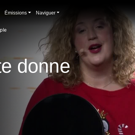
Émissions
Naviguer
mple
 te donne