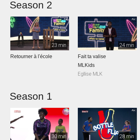
Season 2
23 min
24 min
Retourner à l'école
Fait ta valise
MLKids
Egllise MLK
Season 1
30 min
28 min