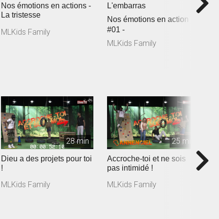
Nos émotions en actions -
L'embarras
N
La tristesse
L
Nos émotions en action
#01 -
MLKids Family
M
MLKids Family
28 min
25 min
Dieu a des projets pour toi
Accroche-toi et ne sois
A
!
pas intimidé !
l
MLKids Family
MLKids Family
M