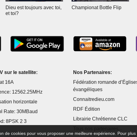
Dieu est toujours avec toi,
Championat Bottle Flip
et toi?
 sur le satellite:
Nos Partenaires:
at 16A
Fédération romande d’Église
évangéliques
ence: 12562.25MHz
Connaitredieu.com
sation horizontale
RDF Édition
l Rate: 30MBaud
Librairie Chrétienne CLC
d: 8PSK 2 3
Tous nos partenaires...
tion de cookies pour vous proposer une meilleure expérience. Pour plus 