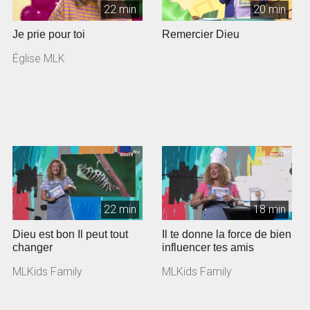
22 min
20 min
Je prie pour toi
Remercier Dieu
Église MLK
22 min
18 min
Dieu est bon Il peut tout
Il te donne la force de bien
changer
influencer tes amis
MLKids Family
MLKids Family