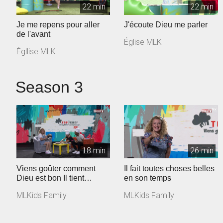
22 min
22 min
Je me repens pour aller
J'écoute Dieu me parler
de l'avant
Église MLK
Égllise MLK
Season 3
18 min
26 min
Viens goûter comment
Il fait toutes choses belles
Dieu est bon Il tient
en son temps
toujours ses promesses
MLKids Family
MLKids Family