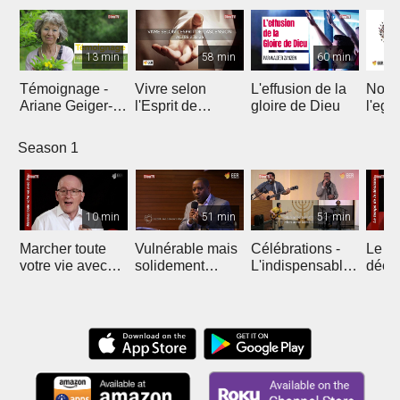
13 min
58 min
60 min
Témoignage -
Vivre selon
L'effusion de la
Nous
Ariane Geiger-
l'Esprit de
gloire de Dieu
l'egli
Hiriat
l’ascension
Season 1
10 min
51 min
51 min
Marcher toute
Vulnérable mais
Célébrations -
Le te
votre vie avec
solidement
L'indispensable
décis
Dieu
protégé
foi