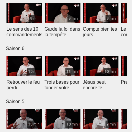
9 min
9 min
9 min
Le sens des 10
Garde la foi dans
Compte bien tes
Le ci
commandements
la tempête
jours
comp
vous
Saison 6
10 min
11 min
10 min
Retrouver le feu
Trois bases pour
Jésus peut
Prend
perdu
fonder votre ...
encore te
rejoindre
Saison 5
10 min
10 min
9 min