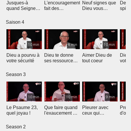
Jusques-à
L'encouragement
Neuf signes que
Deven
quand Seigneur
fait des
Dieu vous
spitit
?
merveilles
appelle
Saison 4
10 min
8 min
10 min
Dieu a pourvu à
Dieu te donne
Aimer Dieu de
Dieu 
votre sécurité
ses ressources
tout coeur
votre
pour avancer
Season 3
10 min
10 min
9 min
Le Psaume 23,
Que faire quand
Pleurer avec
Prédi
quel joyau !
l'exaucement de
ceux qui
d'out
nos prières tarde
pleurent
?
Season 2