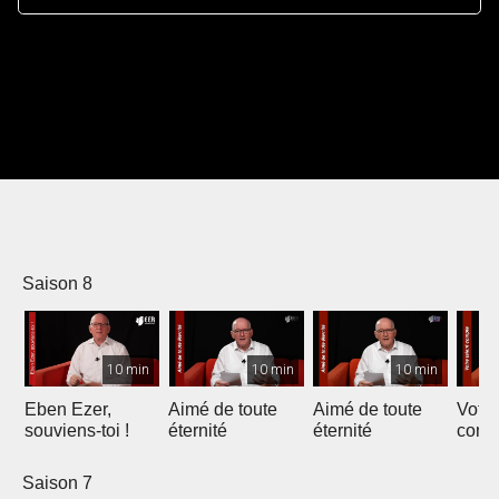
Saison 8
10 min
10 min
10 min
Eben Ezer,
Aimé de toute
Aimé de toute
Votre
souviens-toi !
éternité
éternité
comp
Saison 7