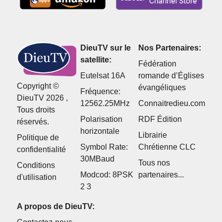
DieuTV sur le
Nos Partenaires:
satellite:
Fédération
Eutelsat 16A
romande d’Églises
Copyright ©
évangéliques
Fréquence:
DieuTV 2026 ,
12562.25MHz
Connaitredieu.com
Tous droits
Polarisation
RDF Édition
réservés.
horizontale
Librairie
Politique de
Symbol Rate:
Chrétienne CLC
confidentialité
30MBaud
Tous nos
Conditions
Modcod: 8PSK
partenaires...
d'utilisation
2 3
A propos de DieuTV: