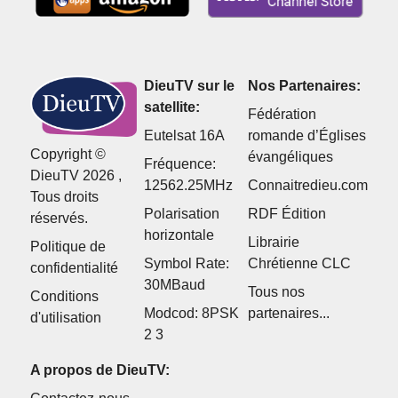
DieuTV sur le
Nos Partenaires:
satellite:
Fédération
Eutelsat 16A
romande d’Églises
Copyright ©
évangéliques
Fréquence:
DieuTV 2026 ,
12562.25MHz
Connaitredieu.com
Tous droits
Polarisation
RDF Édition
réservés.
horizontale
Librairie
Politique de
Symbol Rate:
Chrétienne CLC
confidentialité
30MBaud
Tous nos
Conditions
Modcod: 8PSK
partenaires...
d'utilisation
2 3
A propos de DieuTV: