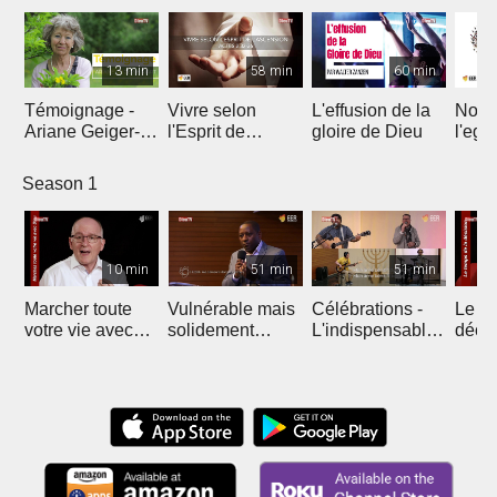
13 min
58 min
60 min
Témoignage -
Vivre selon
L'effusion de la
Nous
Ariane Geiger-
l'Esprit de
gloire de Dieu
l'egli
Hiriat
l’ascension
Season 1
10 min
51 min
51 min
Marcher toute
Vulnérable mais
Célébrations -
Le te
votre vie avec
solidement
L'indispensable
décis
Dieu
protégé
foi