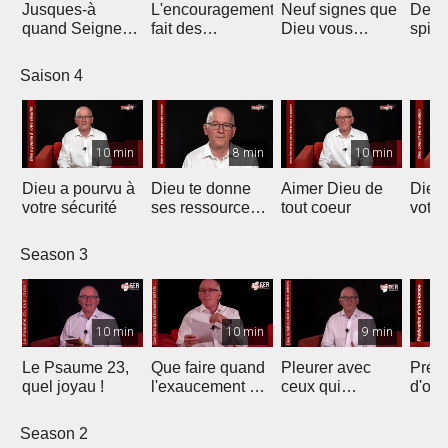
Jusques-à
L'encouragement
Neuf signes que
Deven
quand Seigneur
fait des
Dieu vous
spitit
?
merveilles
appelle
Saison 4
10 min
8 min
10 min
Dieu a pourvu à
Dieu te donne
Aimer Dieu de
Dieu 
votre sécurité
ses ressources
tout coeur
votre
pour avancer
Season 3
10 min
10 min
9 min
Le Psaume 23,
Que faire quand
Pleurer avec
Prédi
quel joyau !
l'exaucement de
ceux qui
d'out
nos prières tarde
pleurent
?
Season 2