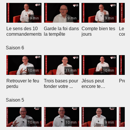
9 min
9 min
9 min
Le sens des 10
Garde la foi dans
Compte bien tes
Le ci
commandements
la tempête
jours
comp
vous
Saison 6
10 min
11 min
10 min
Retrouver le feu
Trois bases pour
Jésus peut
Prend
perdu
fonder votre ...
encore te
rejoindre
Saison 5
10 min
10 min
9 min