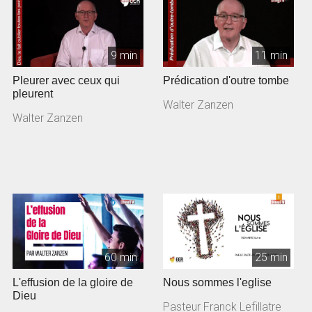
9 min
11 min
Pleurer avec ceux qui
Prédication d'outre tombe
pleurent
Walter Zanzen
Walter Zanzen
60 min
25 min
L'effusion de la gloire de
Nous sommes l'eglise
Dieu
Pasteur Franck Lefillatre