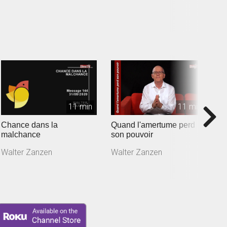
F
11 min
11 min
Chance dans la
Quand l'amertume perd
N
malchance
son pouvoir
p
Walter Zanzen
Walter Zanzen
W