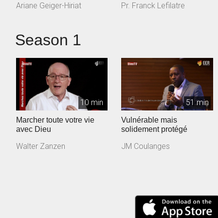
Ariane Geiger-Hiriat
Pr. Franck Lefilatre
Season 1
10 min
51 min
Marcher toute votre vie
Vulnérable mais
avec Dieu
solidement protégé
Walter Zanzen
JM Coulanges