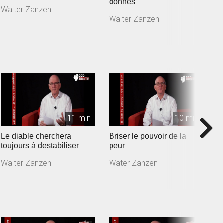
donnes
Walter Zanzen
W
Walter Zanzen
11 min
10 min
Le diable cherchera
Briser le pouvoir de la
T
toujours à destabiliser
peur
p
Walter Zanzen
Water Zanzen
W