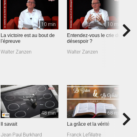
10 min
10 min
La victoire est au bout de
Entendez-vous le crie du
A
l'épreuve
désespoir ?
W
Walter Zanzen
Walter Zanzen
48 min
68 min
Il savait
La grâce et la vérité
L
r
Jean Paul Burkhard
Franck Lefillatre