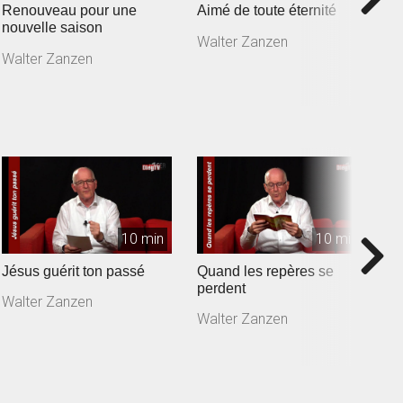
Renouveau pour une
Aimé de toute éternité
V
nouvelle saison
Walter Zanzen
W
Walter Zanzen
10 min
10 min
Jésus guérit ton passé
Quand les repères se
D
perdent
v
Walter Zanzen
Walter Zanzen
W