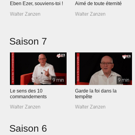
Eben Ezer, souviens-toi !
Aimé de toute éternité
Walter Zanzen
Walter Zanzen
Saison 7
9 min
9 min
Le sens des 10
Garde la foi dans la
commandements
tempête
Walter Zanzen
Walter Zanzen
Saison 6