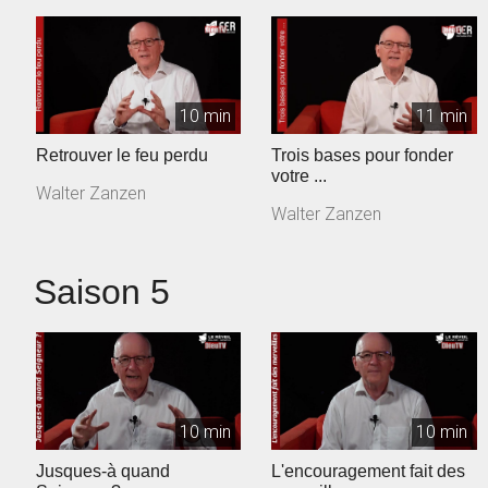
10 min
11 min
Retrouver le feu perdu
Trois bases pour fonder
votre ...
Walter Zanzen
Walter Zanzen
Saison 5
10 min
10 min
Jusques-à quand
L'encouragement fait des