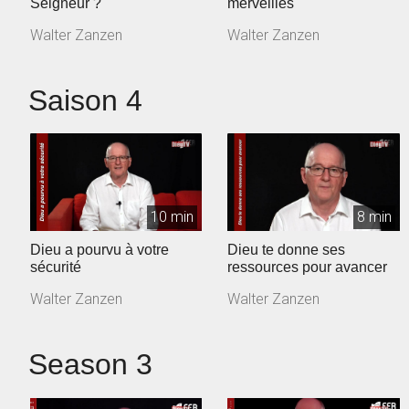
Seigneur ?
merveilles
Walter Zanzen
Walter Zanzen
Saison 4
10 min
8 min
Dieu a pourvu à votre
Dieu te donne ses
sécurité
ressources pour avancer
Walter Zanzen
Walter Zanzen
Season 3