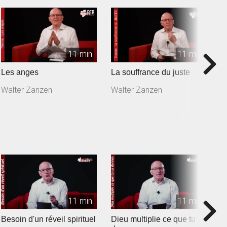
11 min
11 min
Les anges
La souffrance du juste
C
Walter Zanzen
Walter Zanzen
W
11 min
11 min
Besoin d'un réveil spirituel
Dieu multiplie ce que tu lui
L