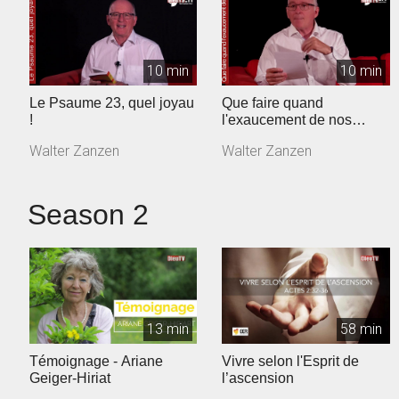
10 min
10 min
Le Psaume 23, quel joyau
Que faire quand
!
l'exaucement de nos
prières tarde ?
Walter Zanzen
Walter Zanzen
Season 2
13 min
58 min
Témoignage - Ariane
Vivre selon l'Esprit de
Geiger-Hiriat
l’ascension