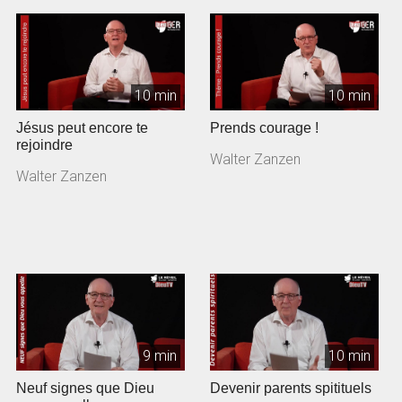
10 min
10 min
Jésus peut encore te
Prends courage !
rejoindre
Walter Zanzen
Walter Zanzen
9 min
10 min
Neuf signes que Dieu
Devenir parents spitituels