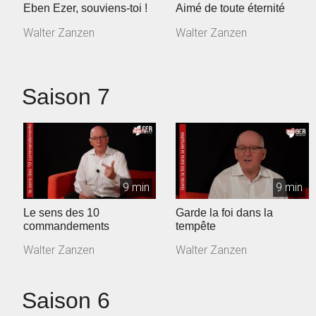
Eben Ezer, souviens-toi !
Aimé de toute éternité
Walter Zanzen
Walter Zanzen
Saison 7
9 min
9 min
Le sens des 10
Garde la foi dans la
commandements
tempête
Walter Zanzen
Walter Zanzen
Saison 6