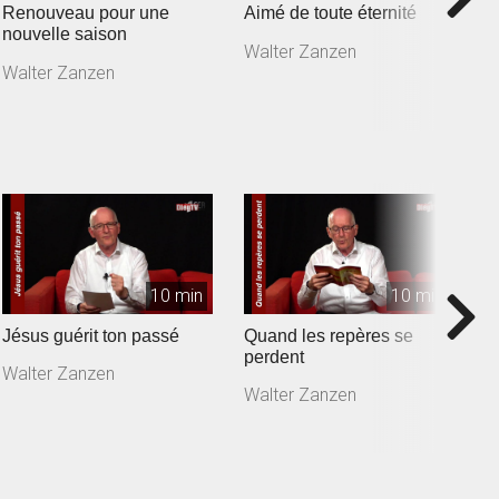
Renouveau pour une
Aimé de toute éternité
V
nouvelle saison
Walter Zanzen
W
Walter Zanzen
10 min
10 min
Jésus guérit ton passé
Quand les repères se
D
perdent
v
Walter Zanzen
Walter Zanzen
W