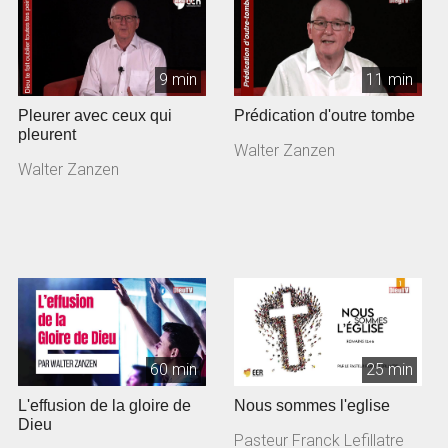
9 min
11 min
Pleurer avec ceux qui
Prédication d'outre tombe
pleurent
Walter Zanzen
Walter Zanzen
60 min
25 min
L'effusion de la gloire de
Nous sommes l'eglise
Dieu
Pasteur Franck Lefillatre