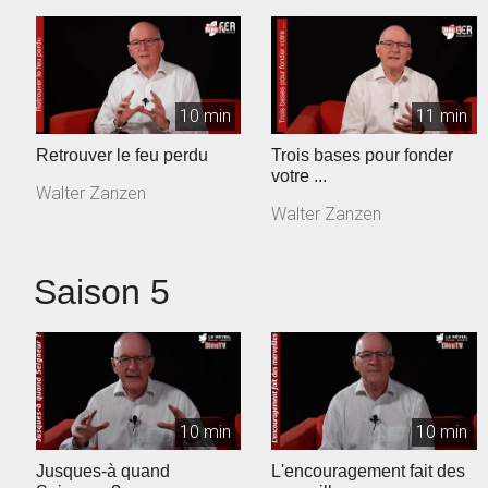
10 min
11 min
Retrouver le feu perdu
Trois bases pour fonder
votre ...
Walter Zanzen
Walter Zanzen
Saison 5
10 min
10 min
Jusques-à quand
L'encouragement fait des