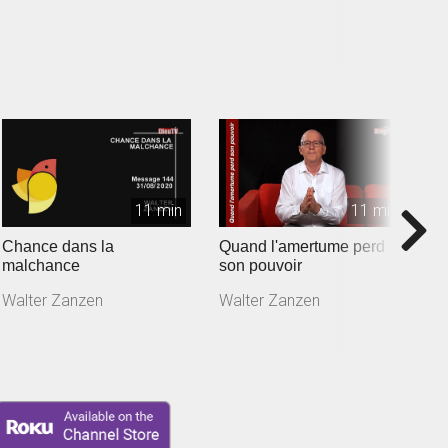
F
11 min
11 min
Chance dans la
Quand l'amertume perd
N
malchance
son pouvoir
p
Walter Zanzen
Walter Zanzen
W