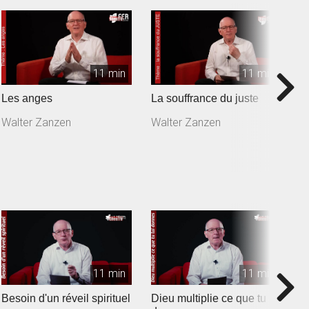
11 min
11 min
Les anges
La souffrance du juste
C
Walter Zanzen
Walter Zanzen
W
11 min
11 min
Besoin d'un réveil spirituel
Dieu multiplie ce que tu lui
L