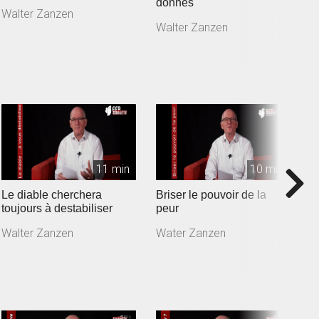
donnes
Walter Zanzen
W
Walter Zanzen
11 min
10 min
Le diable cherchera
Briser le pouvoir de la
T
toujours à destabiliser
peur
p
Walter Zanzen
Water Zanzen
W