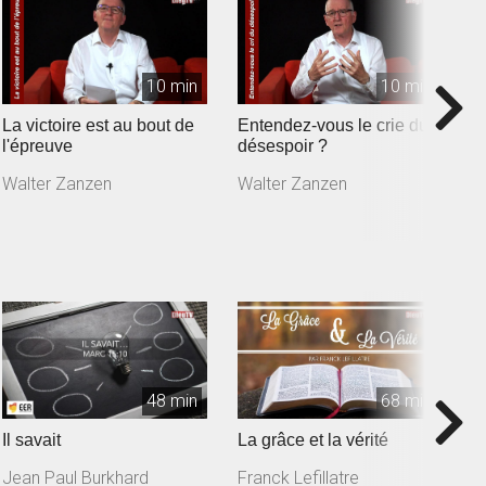
10 min
10 min
La victoire est au bout de
Entendez-vous le crie du
A
l'épreuve
désespoir ?
W
Walter Zanzen
Walter Zanzen
48 min
68 min
Il savait
La grâce et la vérité
L
r
Jean Paul Burkhard
Franck Lefillatre