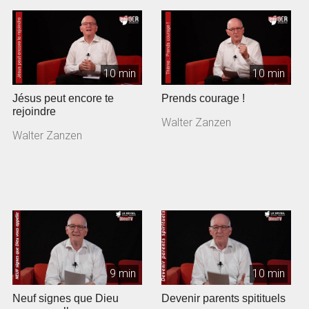
10 min
10 min
Jésus peut encore te
Prends courage !
rejoindre
Walter Zanzen
Walter Zanzen
9 min
10 min
Neuf signes que Dieu
Devenir parents spitituels