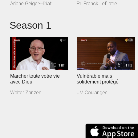
Ariane Geiger-Hiriat
Pr. Franck Lefilatre
Season 1
10 min
51 min
Marcher toute votre vie
Vulnérable mais
avec Dieu
solidement protégé
Walter Zanzen
JM Coulanges