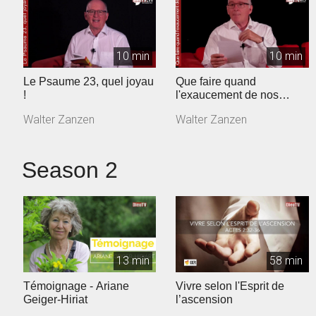
10 min
10 min
Le Psaume 23, quel joyau
Que faire quand
!
l'exaucement de nos
prières tarde ?
Walter Zanzen
Walter Zanzen
Season 2
13 min
58 min
Témoignage - Ariane
Vivre selon l'Esprit de
Geiger-Hiriat
l’ascension