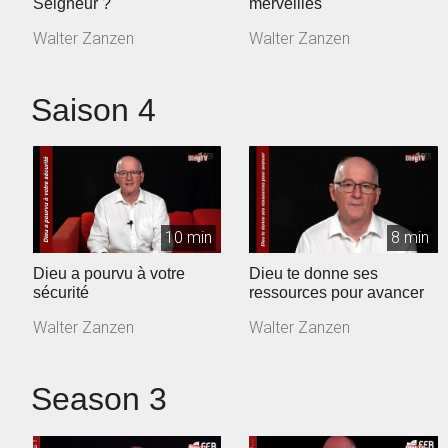
Seigneur ?
merveilles
Walter Zanzen
Walter Zanzen
Saison 4
10 min
8 min
Dieu a pourvu à votre
Dieu te donne ses
sécurité
ressources pour avancer
Walter Zanzen
Walter Zanzen
Season 3