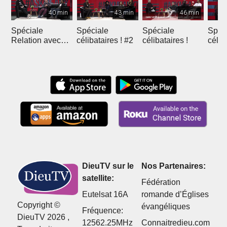
40 min
43 min
46 min
Spéciale
Spéciale
Spéciale
Spéc
Relation avec
célibataires ! #2
célibataires !
célib
Dieu !
DieuTV sur le
Nos Partenaires:
satellite:
Fédération
Eutelsat 16A
romande d’Églises
Copyright ©
évangéliques
Fréquence:
DieuTV 2026 ,
12562.25MHz
Connaitredieu.com