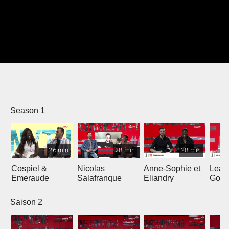
Season 1
26 min
28 min
28 min
Cospiel &
Nicolas
Anne-Sophie et
Lean
Emeraude
Salafranque
Eliandry
Gonz
Saison 2