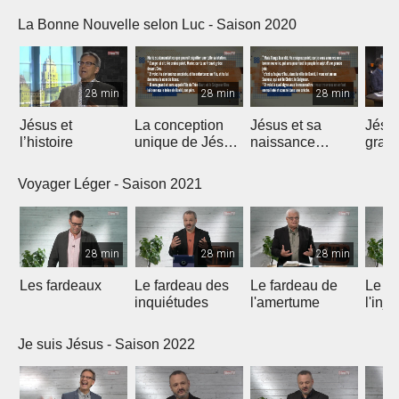
La Bonne Nouvelle selon Luc - Saison 2020
28 min
28 min
28 min
Jésus et
La conception
Jésus et sa
Jésu
l’histoire
unique de Jésus
naissance
grand
Christ
unique
Voyager Léger - Saison 2021
28 min
28 min
28 min
Les fardeaux
Le fardeau des
Le fardeau de
Le fa
inquiétudes
l'amertume
l'inju
Je suis Jésus - Saison 2022