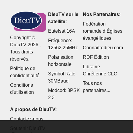
DieuTV sur le
Nos Partenaires:
satellite:
Fédération
Eutelsat 16A
romande d’Églises
Copyright ©
évangéliques
Fréquence:
DieuTV 2026 ,
12562.25MHz
Connaitredieu.com
Tous droits
Polarisation
RDF Édition
réservés.
horizontale
Librairie
Politique de
Symbol Rate:
Chrétienne CLC
confidentialité
30MBaud
Tous nos
Conditions
Modcod: 8PSK
partenaires...
d'utilisation
2 3
A propos de DieuTV:
Contactez-nous
Soutenir DieuTV