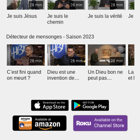
28 min
28 min
28 min
Je suis Jésus
Je suis le
Je suis la vérité
Je su
chemin
Détecteur de mensonges - Saison 2023
28 min
28 min
28 min
C'est fini quand
Dieu est une
Un Dieu bon ne
La fo
on meurt ?
invention de
peut pas
et la
l'homme ?
permettre la
sont 
souffrance?
comp