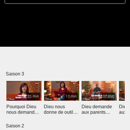
Saison 3
11 min
10 min
17 min
Pourquoi Dieu
Dieu nous
Dieu demande
Dieu
nous demande-t-
donne de outils
aux parents
aux d
il de l'aimer ?
pour l'aimer
d'élever les
gére
enfants avec
l'arg
Saison 2
dignité