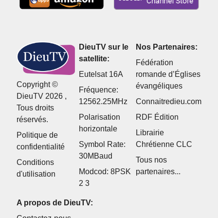
DieuTV sur le
Nos Partenaires:
satellite:
Fédération
Eutelsat 16A
romande d’Églises
Copyright ©
évangéliques
Fréquence:
DieuTV 2026 ,
12562.25MHz
Connaitredieu.com
Tous droits
Polarisation
RDF Édition
réservés.
horizontale
Librairie
Politique de
Symbol Rate:
Chrétienne CLC
confidentialité
30MBaud
Tous nos
Conditions
Modcod: 8PSK
partenaires...
d'utilisation
2 3
A propos de DieuTV: