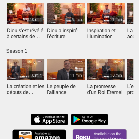
10 min
9 min
11 min
Dieu s'est révélé
Dieu a inspiré
Inspiration et
La lo
à certains de
l'écriture
Illumination
acco
manière
Jésu
spécifique
Season 1
10 min
11 min
10 min
La création et les
Le peuple de
La promesse
L'esp
débuts de
l'alliance
d'un Roi Eternel
profe
l'histoire biblique