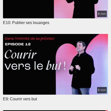
8 min
E10: Publier ses louanges
8 min
E9: Courrir vers but