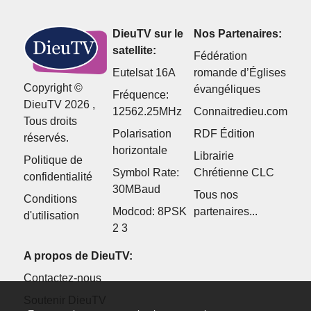
DieuTV sur le
Nos Partenaires:
satellite:
Fédération
Eutelsat 16A
romande d’Églises
Copyright ©
évangéliques
Fréquence:
DieuTV 2026 ,
12562.25MHz
Connaitredieu.com
Tous droits
Polarisation
RDF Édition
réservés.
horizontale
Librairie
Politique de
Symbol Rate:
Chrétienne CLC
confidentialité
30MBaud
Tous nos
Conditions
Modcod: 8PSK
partenaires...
d'utilisation
2 3
A propos de DieuTV:
Contactez-nous
Soutenir DieuTV