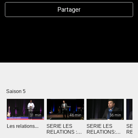
Partager
Saison 5
31 min
46 min
36 min
Les relations...
SERIE LES
SERIE LES
SERI
RELATIONS :
RELATIONS:
RELA
Deux Fils
Les relations
Com