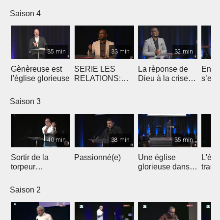
toxiques -2
Saison 4
35 min
33 min
32 min
Gènèreuse est
SERIE LES
La rèponse de
Enver
l'église glorieuse
RELATIONS:
Dieu à la crise
s’est
Notre relation
actuelle
avec le Saint-
Saison 3
Esprit
40 min
38 min
35 min
Sortir de la
Passionné(e)
Une église
L'égl
torpeur
glorieuse dans
trans
spirituelle pour
Sa victoire
Chris
rebâtir la maison
Saison 2
de l'Éternel