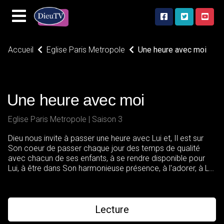
Accueil
Eglise Paris Metropole
Une heure avec moi
Une heure avec moi
Eglise Paris Metropole | Saison 3
Dieu nous invite à passer une heure avec Lui et, Il est sur
Son coeur de passer chaque jour des temps de qualité
avec chacun de ses enfants, à se rendre disponible pour
Lui, à être dans Son harmonieuse présence, à l'adorer, à Lui
parler et à écouter Sa voix qui nous révèle Son coeur. Il y-a
que à cette condition que Dieu peut nous communiquer et
révéler les secrets de Son Royaume et transformer nos
vies, car Dieu est le rémunérateur de ceux qui le cherchent.
Lecture
QDVB