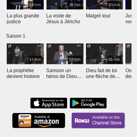
26 min
38 min
43 min
La plus grande
La visite de
Malgré tout
Jusqu
justice
Jésus à Jéricho
vous 
nouv
dest
Saison 1
41 min
33 min
28 min
La prophétie
Samson un
Dieu fait de toi
Oser
devient histoire
héros de Dieu
une flèche de
dema
(1ère partie)
victoire
Dieu