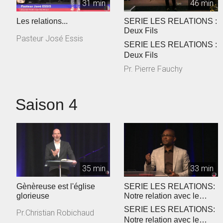
31 min
46 min
Les relations...
SERIE LES RELATIONS :
Deux Fils
Pasteur José Essis
SERIE LES RELATIONS :
Deux Fils
Pr. Pierre Fauchy
Saison 4
35 min
33 min
Gènèreuse est l'église
SERIE LES RELATIONS:
glorieuse
Notre relation avec le
Saint-Esprit
SERIE LES RELATIONS:
Pr.Christian Robichaud
Notre relation avec le