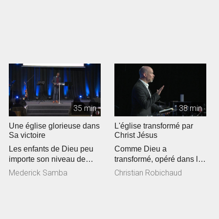
35 min
38 min
Une église glorieuse dans
L'église transformé par
Sa victoire
Christ Jésus
Les enfants de Dieu peu
Comme Dieu a
importe son niveau de
transformé, opéré dans le
maturité et profondeur
coeur de Paul devenu
Mederick Samba
Christian Robichaud
spirituel ...
chrétien et serv...