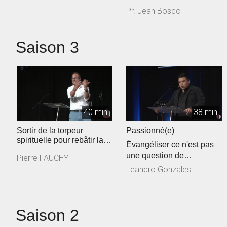
Saint-Esprit
Pr. Jean Bosco
Saison 3
40 min
38 min
Sortir de la torpeur
Passionné(e)
spirituelle pour rebâtir la
Évangéliser ce n'est pas
maison de l'Éternel
une question de
Pierre FAUCHY
qualification ou de
Leandro Gonzales
formation, mais c...
Saison 2