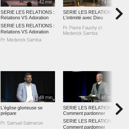
42 min
74 min
SERIE LES RELATIONS :
SERIE LES RELATIONS :
N
Relations VS Adoration
L’intimité avec Dieu
m
SERIE LES RELATIONS :
N
Pr. Pierre Fauchy et
Relations VS Adoration
m
Mederick Samba
Pr. Mederick Samba
P
48 min
41 min
L'église glorieuse se
SERIE LES RELATIONS :
S
prèpare
Comment pardonner
L
SERIE LES RELATIONS :
S
Pr. Samuel Salmeron
Comment pardonner
L