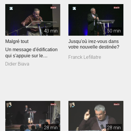
43 min
50 min
Malgré tout
Jusqu'où irez-vous dans
votre nouvelle destinée?
Un message d'édification
qui s'appuie sur le
Franck Lefillatre
témoigne de Luc, un
Didier Biava
chrétien con...
28 min
28 min