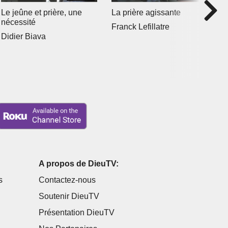
Le jeûne et prière, une
La prière agissante
L
nécessité
d
Franck Lefillatre
Didier Biava
F
A propos de DieuTV:
s
Contactez-nous
Soutenir DieuTV
Présentation DieuTV