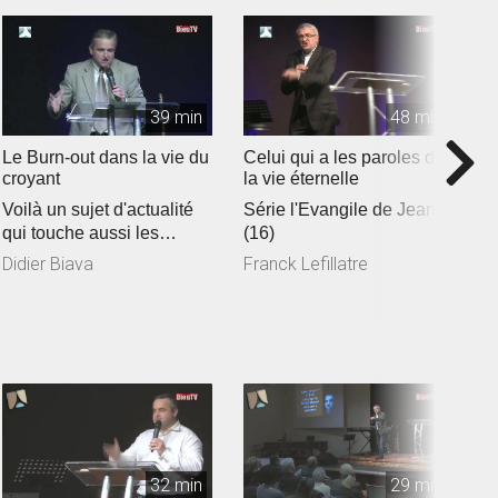
39 min
48 min
Le Burn-out dans la vie du
Celui qui a les paroles de
L
croyant
la vie éternelle
C
Voilà un sujet d'actualité
Série l'Evangile de Jean
S
qui touche aussi les
(16)
e
chrétiens et que lepasteur
Didier Biava
Franck Lefillatre
F
Di...
32 min
29 min