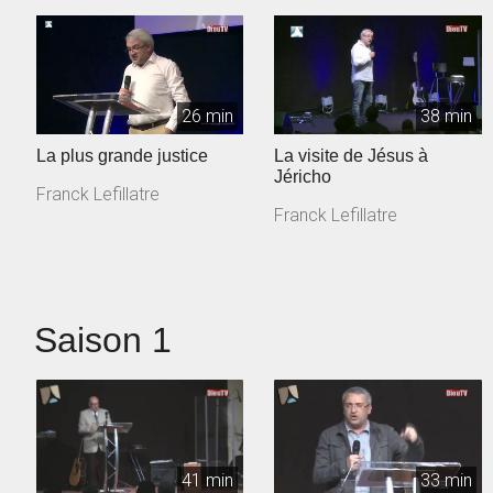
26 min
38 min
La plus grande justice
La visite de Jésus à
Jéricho
Franck Lefillatre
Franck Lefillatre
Saison 1
41 min
33 min