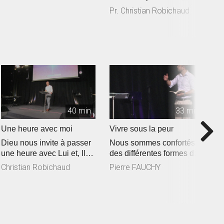
Pr. Christian Robichaud
P
40 min
33 min
Une heure avec moi
Vivre sous la peur
L
Dieu nous invite à passer
Nous sommes confortés à
A
une heure avec Lui et, Il
des différentes formes de
J
est sur Son coeur de
peurs qui peuvent
l
Christian Robichaud
Pierre FAUCHY
J
passer...
s'emparen...
...