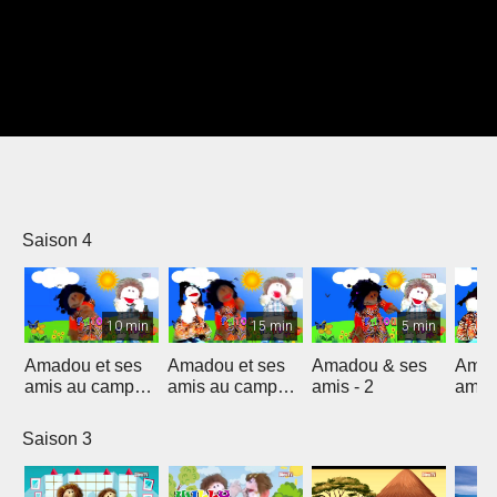
Saison 4
10 min
15 min
5 min
Amadou et ses
Amadou et ses
Amadou & ses
Amad
amis au camps
amis au camps
amis - 2
amis
porteurs de vie
porteurs de vie
2025
2025-1
Saison 3