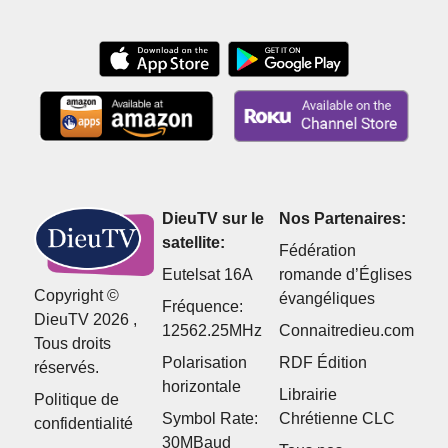
DieuTV sur le
Nos Partenaires:
satellite:
Fédération
Eutelsat 16A
romande d’Églises
Copyright ©
évangéliques
Fréquence:
DieuTV 2026 ,
12562.25MHz
Connaitredieu.com
Tous droits
Polarisation
RDF Édition
réservés.
horizontale
Librairie
Politique de
Symbol Rate:
Chrétienne CLC
confidentialité
30MBaud