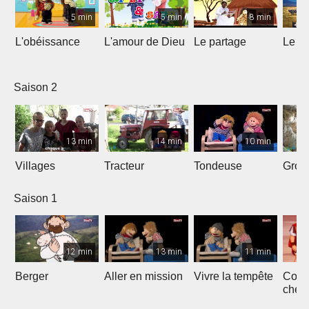
5 min
5 min
8 min
L'obéissance
L'amour de Dieu
Le partage
Le La
Saison 2
13 min
14 min
10 min
Villages
Tracteur
Tondeuse
Grott
Saison 1
12 min
13 min
11 min
Berger
Aller en mission
Vivre la tempête
Comb
chefs