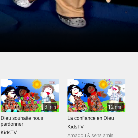
8 min
12 min
Dieu souhaite nous
La confiance en Dieu
pardonner
KidsTV
KidsTV
Amadou & sens amis