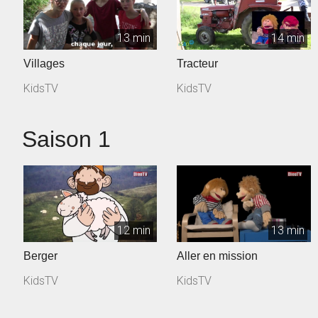
13 min
14 min
Villages
Tracteur
KidsTV
KidsTV
Saison 1
12 min
13 min
Berger
Aller en mission
KidsTV
KidsTV