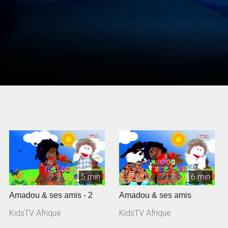
5 min
6 min
Amadou & ses amis - 2
Amadou & ses amis
KidsTV Afrique
KidsTV Afrique