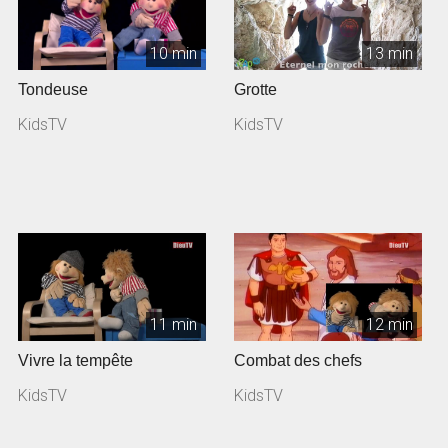
10 min
13 min
Tondeuse
Grotte
KidsTV
KidsTV
11 min
12 min
Vivre la tempête
Combat des chefs
KidsTV
KidsTV