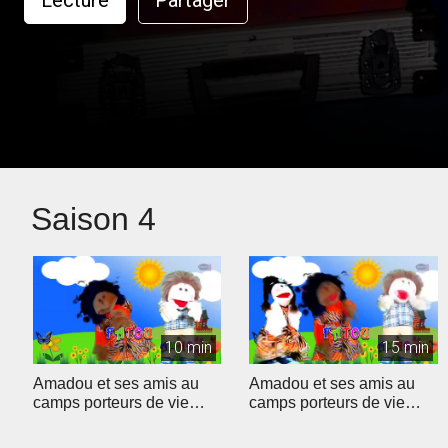
Lecture
Partager
Saison 4
10 min
15 min
Amadou et ses amis au
Amadou et ses amis au
camps porteurs de vie
camps porteurs de vie
2025
2025-1