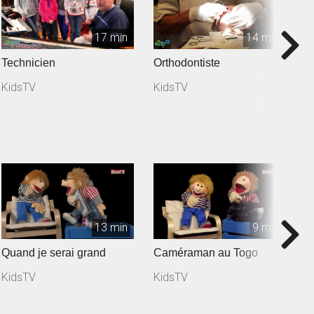
17 min
14 min
Technicien
Orthodontiste
J
KidsTV
KidsTV
K
13 min
9 min
Quand je serai grand
Caméraman au Togo
M
KidsTV
KidsTV
K