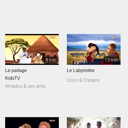
8 min
13 min
Le partage
Le Labyrinthe
KidsTV
Coco & Copains
Amadou & ses amis