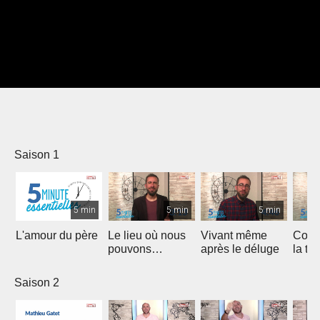
Saison 1
5 min
5 min
5 min
L'amour du père
Le lieu où nous
Vivant même
Comm
pouvons
après le déluge
la te
rencontrer Christ
Saison 2