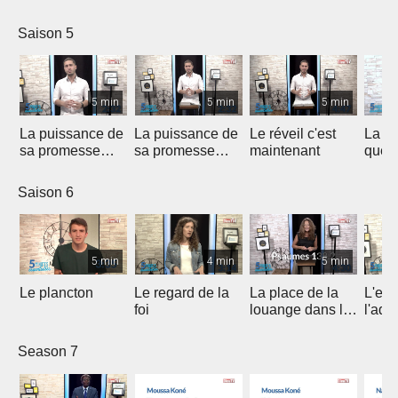
épreuves ?
Saison 5
5 min
5 min
5 min
La puissance de
La puissance de
Le réveil c'est
La co
sa promesse
sa promesse
maintenant
que D
(1/2)
(2/2)
fidèl
Saison 6
5 min
4 min
5 min
Le plancton
Le regard de la
La place de la
L'es
foi
louange dans la
l'ado
vie d'adoration
Season 7