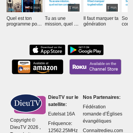
4 min
5 min
5 min
Quel est ton
Tu as une
Il faut marquer ta
Soyer
programme pour
mission, quel est
génération
comme
la fin des temps
ton caractère ?
Saint
?
DieuTV sur le
Nos Partenaires:
satellite:
Fédération
Eutelsat 16A
romande d’Églises
Copyright ©
évangéliques
Fréquence:
DieuTV 2026 ,
12562.25MHz
Connaitredieu.com