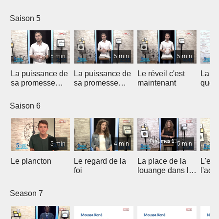
épreuves ?
Saison 5
5 min
5 min
5 min
La puissance de
La puissance de
Le réveil c'est
La co
sa promesse
sa promesse
maintenant
que D
(1/2)
(2/2)
fidèl
Saison 6
5 min
4 min
5 min
Le plancton
Le regard de la
La place de la
L'es
foi
louange dans la
l'ado
vie d'adoration
Season 7