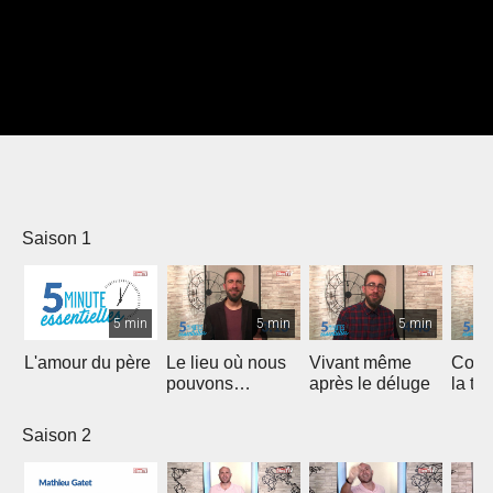
Saison 1
5 min
5 min
5 min
L'amour du père
Le lieu où nous
Vivant même
Comm
pouvons
après le déluge
la te
rencontrer Christ
Saison 2