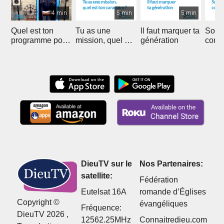
4 min
5 min
5 min
Quel est ton
Tu as une
Il faut marquer ta
Soyer
programme pour
mission, quel est
génération
comme
la fin des temps
ton caractère ?
Saint
?
DieuTV sur le
Nos Partenaires:
satellite:
Fédération
Eutelsat 16A
romande d’Églises
Copyright ©
évangéliques
Fréquence:
DieuTV 2026 ,
12562.25MHz
Connaitredieu.com