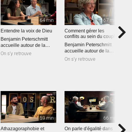
64 min
67 min
Entendre la voix de Dieu
Comment gérer les
O
conflits au sein du couple
n
Benjamin Peterschmitt
?
l
Benjamin Peterschmitt
B
accueille autour de la
accueille autour de la
a
table Johanna Moulin,
On s'y retrouve
table Nathalie
t
Jean-Marie Ri...
On s'y retrouve
O
Schnoebelen, Claude ...
S
59 min
66 min
Athazagoraphobie et
On parle d'égalité dans
A