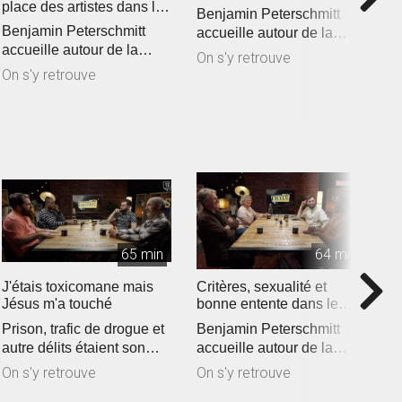
place des artistes dans la
r
Benjamin Peterschmitt
société
p
Benjamin Peterschmitt
B
accueille autour de la
accueille autour de la
a
table Claude Ekwe,
On s'y retrouve
table Samuel
t
Samuel Peterschm...
On s'y retrouve
Peterschmitt, Jérémi...
P
65 min
64 min
J'étais toxicomane mais
Critères, sexualité et
S
Jésus m'a touché
bonne entente dans le
c
couple
Prison, trafic de drogue et
Benjamin Peterschmitt
B
autre délits étaient son
accueille autour de la
a
quotidien pendant
table Samuel
t
On s'y retrouve
On s'y retrouve
O
plusieu...
Peterschmitt, Claude E...
C