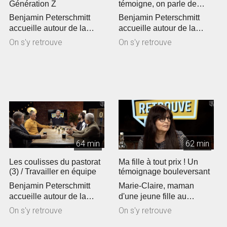
Génération Z
témoigne, on parle de
l'envers du décor
Benjamin Peterschmitt
Benjamin Peterschmitt
accueille autour de la
accueille autour de la
table Claude Ekwé,
table Jean-Marie Ribay,
On s'y retrouve
On s'y retrouve
Jérémie Jung ...
Claude Gred...
64 min
62 min
Les coulisses du pastorat
Ma fille à tout prix ! Un
(3) / Travailler en équipe
témoignage bouleversant
Benjamin Peterschmitt
Marie-Claire, maman
accueille autour de la
d'une jeune fille au
table Eric Toumieux,
handicap léger, qui
On s'y retrouve
On s'y retrouve
Samuel Petersc...
témoignera de la ...