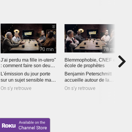
70 min
78 min
J'ai perdu ma fille in-utero"
Blemmophobie, CNEF et
F
: comment faire son deuil
école de prophètes
:
?
L'émission du jour porte
Benjamin Peterschmitt
B
sur un sujet sensible mais
accueille autour de la
a
ô combien important pour
table Claude Greder,
t
On s'y retrouve
On s'y retrouve
O
l...
Samuel Petersc...
P