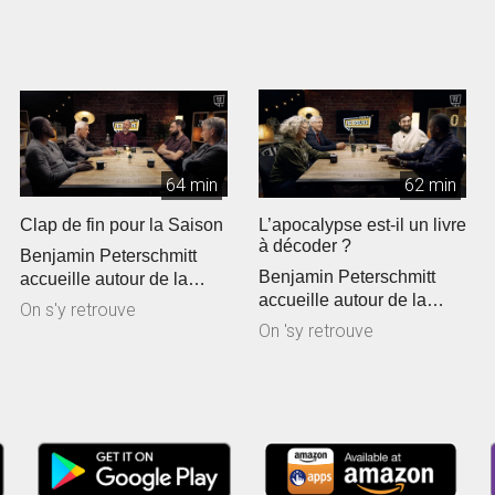
64 min
62 min
Clap de fin pour la Saison
L’apocalypse est-il un livre
à décoder ?
Benjamin Peterschmitt
Benjamin Peterschmitt
accueille autour de la
accueille autour de la
table Jean-Marie Ribay,
On s'y retrouve
table Jean-Marie Ribay,
Claude Ekwe...
On 'sy retrouve
Claude Ekwe...