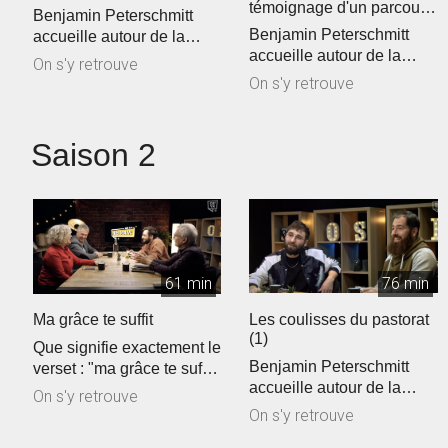
témoignage d'un parcours
Benjamin Peterschmitt
atypique
Benjamin Peterschmitt
accueille autour de la
accueille autour de la
table Claude Ekwé,
On s'y retrouve
table Claude Greder,
Nathalie Schnoe...
On s'y retrouve
Samuel Petersc...
Saison 2
61 min
76 min
Ma grâce te suffit
Les coulisses du pastorat
(1)
Que signifie exactement le
Benjamin Peterschmitt
verset : "ma grâce te suffit
accueille autour de la
?" En quoi la souffranc...
On s'y retrouve
table Thiébault Geyer,
On s'y retrouve
Samuel Pete...