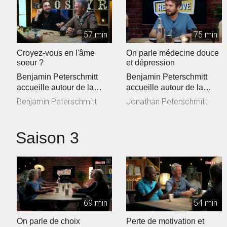
57 min
75 min
Croyez-vous en l'âme
On parle médecine douce
soeur ?
et dépression
Benjamin Peterschmitt
Benjamin Peterschmitt
accueille autour de la
accueille autour de la
table Johanna Moulin,
table Laurent Gloerfelt,
Benjamin Peterschmitt
Jonathan Peterschmitt
Samuel Peter...
Nathalie S...
Saison 3
69 min
54 min
On parle de choix
Perte de motivation et