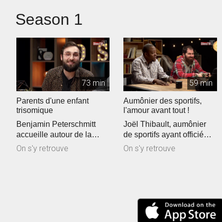
Season 1
73 min
59 min
Parents d'une enfant
Aumônier des sportifs,
trisomique
l'amour avant tout !
Benjamin Peterschmitt
Joël Thibault, aumônier
accueille autour de la
de sportifs ayant officié
table Nathalie
lors des deux dernières
On s'y retrouve
On s'y retrouve
Schnoebelen, Thiéba...
Ol...