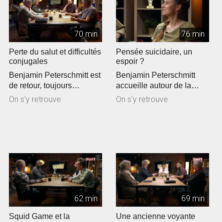
70 min
76 min
Perte du salut et difficultés
Pensée suicidaire, un
conjugales
espoir ?
Benjamin Peterschmitt est
Benjamin Peterschmitt
de retour, toujours
accueille autour de la
accompagnés de ces
table Claude Greder,
On s'y retrouve
On s'y retrouve
chroniqueurs p...
Johanna Moulin...
62 min
69 min
Squid Game et la
Une ancienne voyante