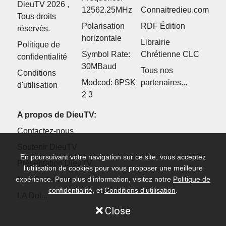
DieuTV 2026 ,
12562.25MHz
Connaitredieu.com
Tous droits
Polarisation
RDF Édition
réservés.
horizontale
Librairie
Politique de
Symbol Rate:
Chrétienne CLC
confidentialité
30MBaud
Tous nos
Conditions
Modcod: 8PSK
partenaires...
d'utilisation
2 3
A propos de DieuTV:
Contactez-nous
Soutenir DieuTV
En poursuivant votre navigation sur ce site, vous acceptez
Présentation DieuTV
l’utilisation de cookies pour vous proposer une meilleure
expérience. Pour plus d’information, visitez notre
Politique de
Nos Partenaires
confidentialité
, et
Conditions d'utilisation
.
LA Dot...