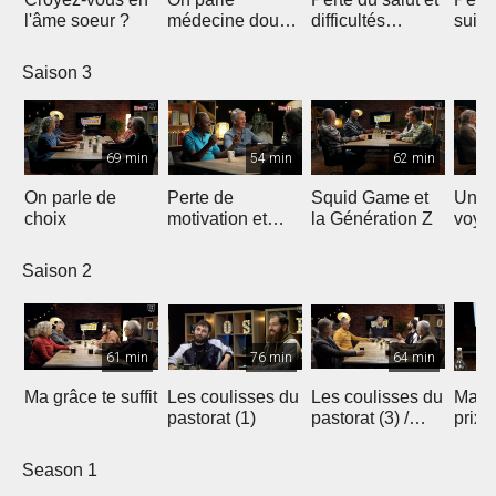
l'âme soeur ?
médecine douce
difficultés
suici
et dépression
conjugales
espoi
Saison 3
69 min
54 min
62 min
On parle de
Perte de
Squid Game et
Une 
choix
motivation et
la Génération Z
voya
témoignage d'un
témo
parcours
parle
Saison 2
atypique
du d
61 min
76 min
64 min
Ma grâce te suffit
Les coulisses du
Les coulisses du
Ma fil
pastorat (1)
pastorat (3) /
prix 
Travailler en
témo
équipe
boul
Season 1