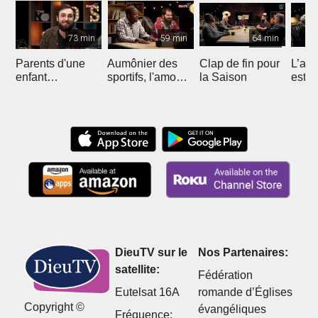
73 min
59 min
64 min
Parents d'une
Aumônier des
Clap de fin pour
L’ap
enfant
sportifs, l'amour
la Saison
est-il
trisomique
avant tout !
déco
DieuTV sur le
Nos Partenaires:
satellite:
Fédération
Eutelsat 16A
romande d’Églises
Copyright ©
évangéliques
Fréquence: