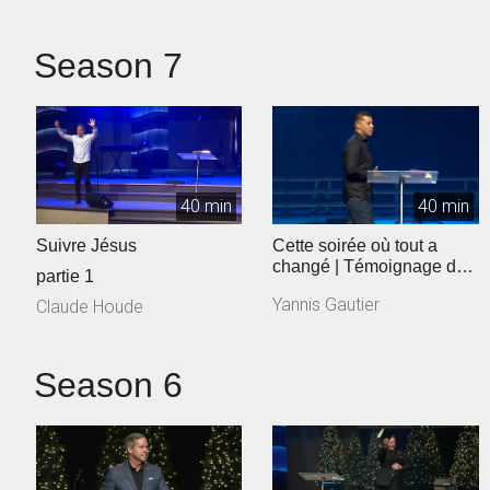
Season 7
40 min
40 min
Suivre Jésus
Cette soirée où tout a
changé | Témoignage de
partie 1
l'évangéliste Yannis
Yannis Gautier
Claude Houde
Gautier
Season 6