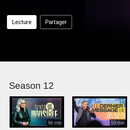
Lecture
Partager
Season 12
96 min
59 min