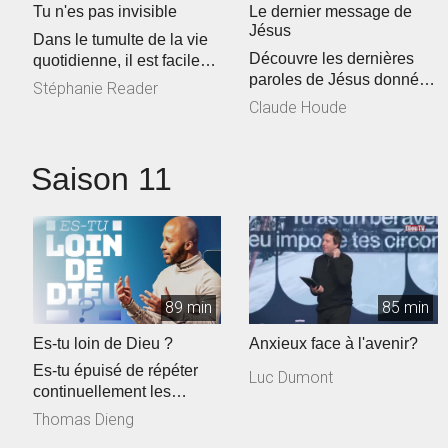
Tu n'es pas invisible
Le dernier message de
Jésus
Dans le tumulte de la vie
Découvre les dernières
quotidienne, il est facile
paroles de Jésus données
de se sentir invisible ou i...
Stéphanie Reader
dans le livre des Actes
Claude Houde
pour...
Saison 11
89 min
85 min
Es-tu loin de Dieu ?
Anxieux face à l'avenir?
Es-tu épuisé de répéter
Luc Dumont
continuellement les
mêmes erreurs? Le
Thomas Dieng
peuple d'I...