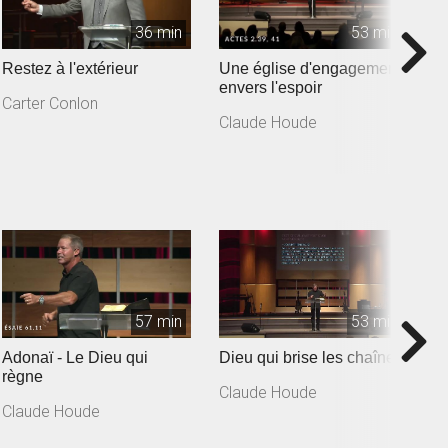
36 min
53 min
Restez à l'extérieur
Une église d'engagement
U
envers l'espoir
p
Carter Conlon
Claude Houde
C
57 min
53 min
Adonaï - Le Dieu qui
Dieu qui brise les chaînes
L
règne
Claude Houde
M
Claude Houde