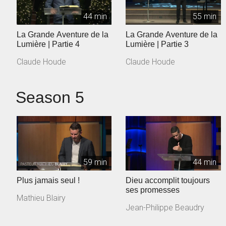
44 min
55 min
La Grande Aventure de la
La Grande Aventure de la
Lumière | Partie 4
Lumière | Partie 3
Claude Houde
Claude Houde
Season 5
59 min
44 min
Plus jamais seul !
Dieu accomplit toujours
ses promesses
Mathieu Blairy
Jean-Philippe Beaudry