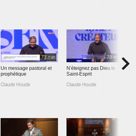
73 min
73 min
Un message pastoral et
N'éteignez pas Dieu le
U
prophétique
Saint-Esprit
p
Claude Houde
Claude Houde
C