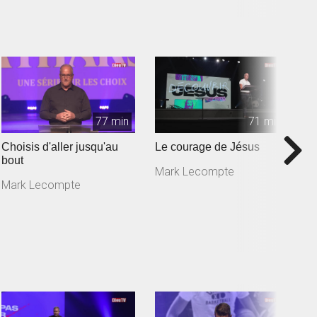
77 min
71 min
Choisis d'aller jusqu'au
Le courage de Jésus
L
bout
Mark Lecompte
C
Mark Lecompte