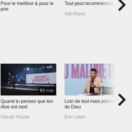
Pour le meilleur & pour le
Tout peut recommencer
T
pire
Seb Bunel
80 min
72 min
Quand tu penses que ton
Loin de tout mais proche
L
rêve est mort
de Dieu
C
Claude Houde
Ben Luiten