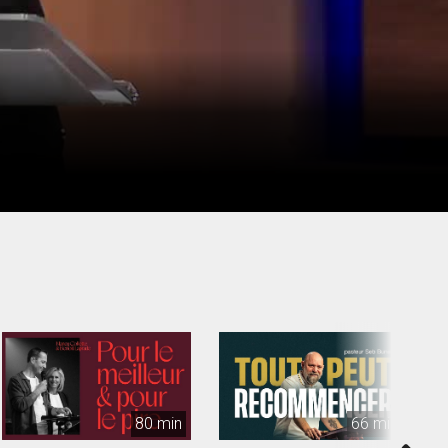
80 min
66 min