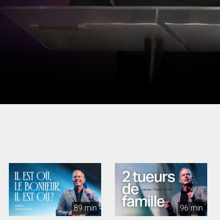
89 min
96 min