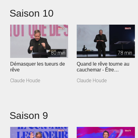
Saison 10
80 min
78 min
Démasquer les tueurs de
Quand le rêve tourne au
rêve
cauchemar - Être
différents
Claude Houde
Claude Houde
Saison 9