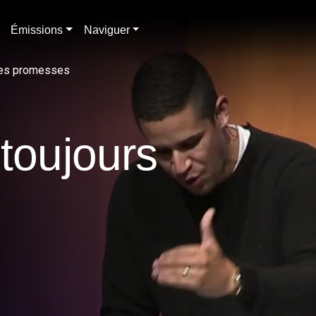
Émissions
Naviguer
 ses promesses
toujours