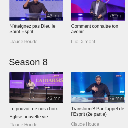
43 min
76 min
N'éteignez pas Dieu le
Comment connaitre ton
Saint-Esprit
avenir
Claude Houde
Luc Dumont
Season 8
43 min
78 min
Le pouvoir de nos choix
Transformé! Par l'appel de
l'Esprit (2e partie)
Eglise nouvelle vie
Claude Houde
Claude Houde