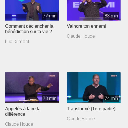
77 min
83 min
Comment déclencher la
Vaincre ton ennemi
bénédiction sur ta vie ?
Claude Houde
Luc Dumont
73 min
74 min
Appelés à faire la
Transformé (1ere partie)
différence
Claude Houde
Claude Houde