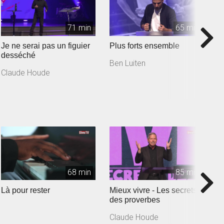
71 min
65 min
Je ne serai pas un figuier
Plus forts ensemble
L
desséché
Ben Luiten
C
Claude Houde
68 min
85 min
Là pour rester
Mieux vivre - Les secrets
E
des proverbes
:
Claude Houde
C