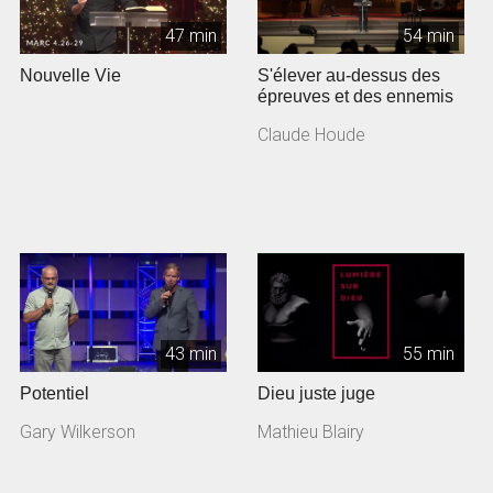
47 min
54 min
Nouvelle Vie
S'élever au-dessus des
épreuves et des ennemis
Claude Houde
43 min
55 min
Potentiel
Dieu juste juge
Gary Wilkerson
Mathieu Blairy