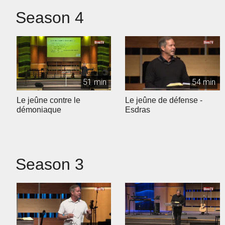
Season 4
51 min
54 min
Le jeûne contre le
Le jeûne de défense -
démoniaque
Esdras
Season 3