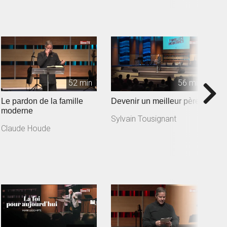
52 min
56 min
Le pardon de la famille
Devenir un meilleur père
D
moderne
Sylvain Tousignant
M
Claude Houde