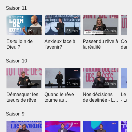
Saison 11
89 min
85 min
89 min
Es-tu loin de
Anxieux face à
Passer du rêve à
Comm
Dieu ?
l'avenir?
la réalité
dans 
prom
secre
Saison 10
de J
80 min
78 min
90 min
Démasquer les
Quand le rêve
Nos décisions
Le rê
tueurs de rêve
tourne au
de destinée - La
- La 
cauchemar - Être
vie de Joseph
Jose
différents
Saison 9