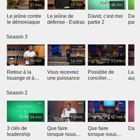
51 min
54 min
38 min
Le jeûne contre
Le jeûne de
David, c'est moi
David
le démoniaque
défense - Esdras
partie 2
parti
Season 3
56 min
54 min
53 min
Retour à la
Vous recevrez
Possible de
La fo
louange et à
une puissance
concilier
aujou
l'adoration qui
Science et Foi
ouvrent les
Season 2
portes des
prison
54 min
53 min
62 min
3 clés de
Que faire
Que faire
David
leadership
lorsque nous
lorsque nous