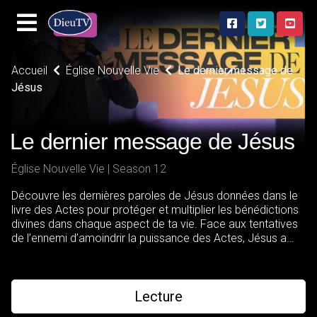
Accueil
Église Nouvelle Vie
Le dernier message de
Jésus
Le dernier message de Jésus
Église Nouvelle Vie | Season 12
Découvre les dernières paroles de Jésus données dans le
livre des Actes pour protéger et multiplier les bénédictions
divines dans chaque aspect de ta vie. Face aux tentatives
de l’ennemi d’amoindrir la puissance des Actes, Jésus a
révélé une promesse ultime. Cette promesse continue de
permettre à son peuple de perpétuer Ses œuvres
miraculeuses aujourd’hui. Ne manque pas ce message
crucial qui peut transformer ta vie!
Lecture