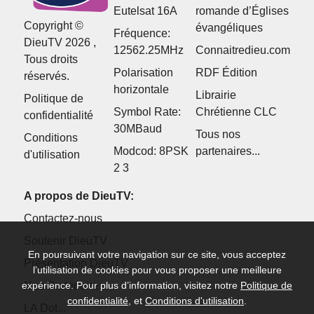
Eutelsat 16A
romande d’Églises
Copyright ©
évangéliques
Fréquence:
DieuTV 2026 ,
12562.25MHz
Connaitredieu.com
Tous droits
Polarisation
RDF Édition
réservés.
horizontale
Librairie
Politique de
Symbol Rate:
Chrétienne CLC
confidentialité
30MBaud
Tous nos
Conditions
Modcod: 8PSK
partenaires...
d'utilisation
2 3
A propos de DieuTV:
Contactez-nous
Soutenir DieuTV
En poursuivant votre navigation sur ce site, vous acceptez
Présentation DieuTV
l’utilisation de cookies pour vous proposer une meilleure
expérience. Pour plus d’information, visitez notre
Nos Partenaires
Politique de
confidentialité
, et
Conditions d'utilisation
.
LA Dot...