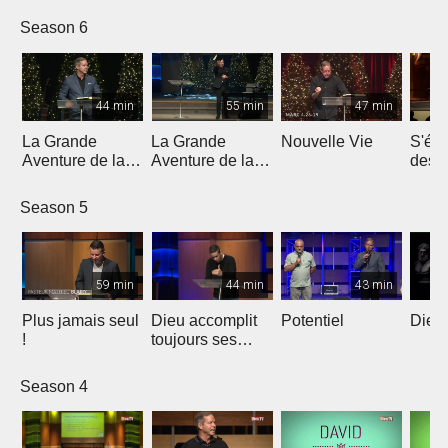
l'évangéliste
5
Season 6
Yannis Gautier
44 min
55 min
47 min
La Grande
La Grande
Nouvelle Vie
S'éle
Aventure de la
Aventure de la
dess
Lumière | Partie
Lumière | Partie
épreu
4
3
enne
Season 5
59 min
44 min
43 min
Plus jamais seul
Dieu accomplit
Potentiel
Dieu 
!
toujours ses
promesses
Season 4