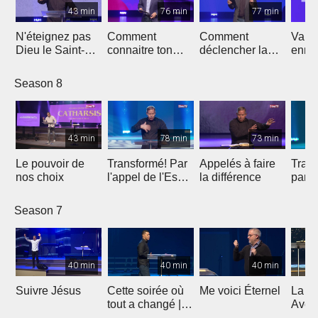
43 min
76 min
77 min
N'éteignez pas
Comment
Comment
Vainc
Dieu le Saint-
connaitre ton
déclencher la
enne
Esprit
avenir
bénédiction sur
ta vie ?
Season 8
43 min
78 min
73 min
Le pouvoir de
Transformé! Par
Appelés à faire
Trans
nos choix
l'appel de l'Esprit
la différence
parti
(2e partie)
Season 7
40 min
40 min
40 min
Suivre Jésus
Cette soirée où
Me voici Éternel
La G
tout a changé |
Avent
Témoignage de
Lumiè