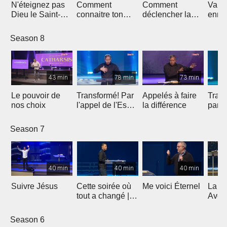
N'éteignez pas
Comment
Comment
Vainc
Dieu le Saint-
connaitre ton
déclencher la
enne
Esprit
avenir
bénédiction sur
ta vie ?
Season 8
43 min
78 min
73 min
Le pouvoir de
Transformé! Par
Appelés à faire
Trans
nos choix
l'appel de l'Esprit
la différence
parti
(2e partie)
Season 7
40 min
40 min
40 min
Suivre Jésus
Cette soirée où
Me voici Éternel
La G
tout a changé |
Avent
Témoignage de
Lumiè
l'évangéliste
5
Season 6
Yannis Gautier