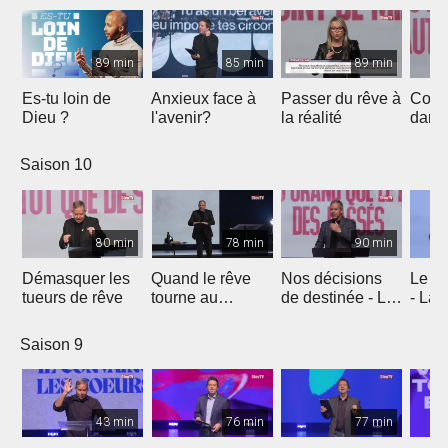
89 min
85 min
89 min
Es-tu loin de
Anxieux face à
Passer du rêve à
Comm
Dieu ?
l'avenir?
la réalité
dans 
prom
secre
Saison 10
de J
80 min
78 min
90 min
Démasquer les
Quand le rêve
Nos décisions
Le rê
tueurs de rêve
tourne au
de destinée - La
- La 
cauchemar - Être
vie de Joseph
Jose
différents
Saison 9
43 min
76 min
77 min