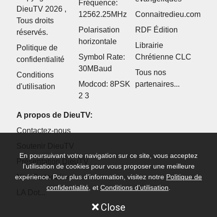
Fréquence:
DieuTV 2026 ,
12562.25MHz
Connaitredieu.com
Tous droits
Polarisation
RDF Édition
réservés.
horizontale
Librairie
Politique de
Symbol Rate:
Chrétienne CLC
confidentialité
30MBaud
Tous nos
Conditions
Modcod: 8PSK
partenaires...
d'utilisation
2 3
A propos de DieuTV:
Contactez-nous
Soutenir DieuTV
En poursuivant votre navigation sur ce site, vous acceptez
Présentation DieuTV
l’utilisation de cookies pour vous proposer une meilleure
expérience. Pour plus d’information, visitez notre
Nos Partenaires
Politique de
confidentialité
, et
Conditions d'utilisation
.
LA Dot...