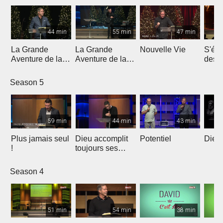
44 min
55 min
47 min
La Grande
La Grande
Nouvelle Vie
S'éle
Aventure de la
Aventure de la
dess
Lumière | Partie
Lumière | Partie
épreu
4
3
enne
Season 5
59 min
44 min
43 min
Plus jamais seul
Dieu accomplit
Potentiel
Dieu 
!
toujours ses
promesses
Season 4
51 min
54 min
38 min