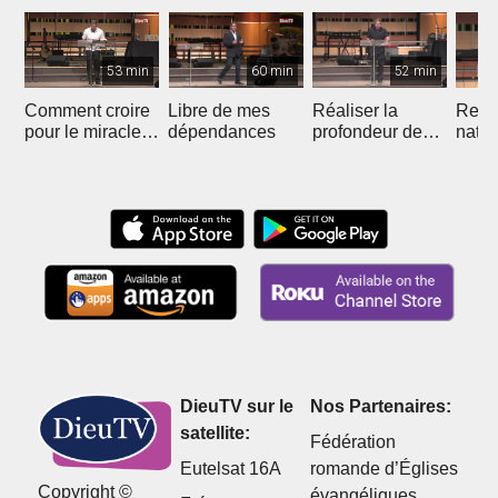
53 min
60 min
52 min
Comment croire
Libre de mes
Réaliser la
Recon
pour le miracle
dépendances
profondeur de
natur
de la liberté
votre unité avec
nous 
Christ
DieuTV sur le
Nos Partenaires:
satellite:
Fédération
Eutelsat 16A
romande d’Églises
Copyright ©
évangéliques