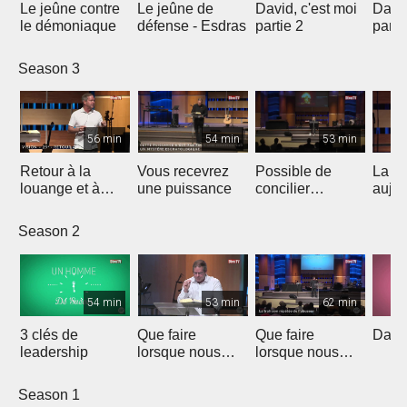
Le jeûne contre
Le jeûne de
David, c'est moi
David
le démoniaque
défense - Esdras
partie 2
parti
Season 3
56 min
54 min
53 min
Retour à la
Vous recevrez
Possible de
La fo
louange et à
une puissance
concilier
aujou
l'adoration qui
Science et Foi
ouvrent les
Season 2
portes des
prison
54 min
53 min
62 min
3 clés de
Que faire
Que faire
David
leadership
lorsque nous
lorsque nous
sommes
sommes
victimes?
victimes?
Season 1