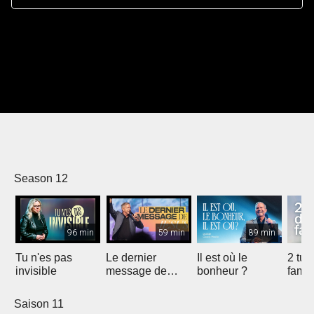
Season 12
96 min
59 min
89 min
Tu n'es pas
Le dernier
Il est où le
2 tue
invisible
message de
bonheur ?
famil
Jésus
Saison 11