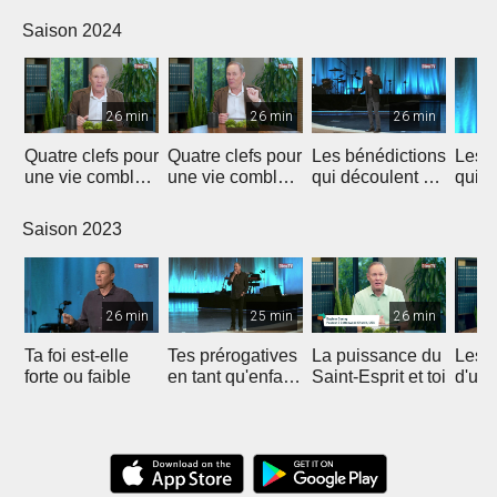
don
Laza
Saison 2024
26 min
26 min
26 min
Quatre clefs pour
Quatre clefs pour
Les bénédictions
Les b
une vie comblée
une vie comblée
qui découlent de
qui d
(1)
(2)
la générosité (1)
la gé
Saison 2023
26 min
25 min
26 min
Ta foi est-elle
Tes prérogatives
La puissance du
Les 
forte ou faible
en tant qu'enfant
Saint-Esprit et toi
d'un
de Dieu
heur
et re