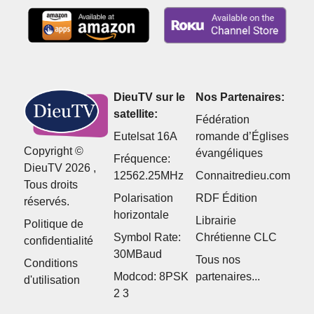
DieuTV sur le
Nos Partenaires:
satellite:
Fédération
Eutelsat 16A
romande d’Églises
Copyright ©
évangéliques
Fréquence:
DieuTV 2026 ,
12562.25MHz
Connaitredieu.com
Tous droits
Polarisation
RDF Édition
réservés.
horizontale
Librairie
Politique de
Symbol Rate:
Chrétienne CLC
confidentialité
30MBaud
Tous nos
Conditions
Modcod: 8PSK
partenaires...
d'utilisation
2 3