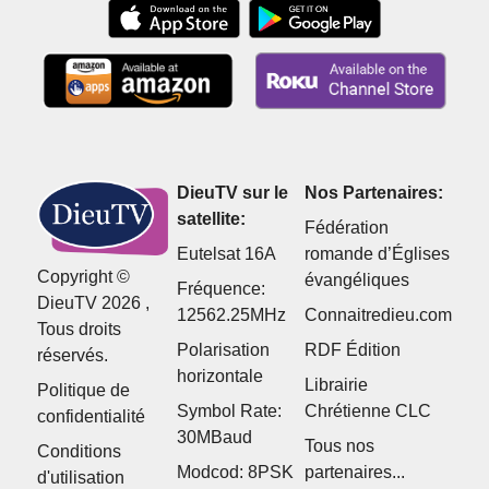
DieuTV sur le
Nos Partenaires:
satellite:
Fédération
Eutelsat 16A
romande d’Églises
Copyright ©
évangéliques
Fréquence:
DieuTV 2026 ,
12562.25MHz
Connaitredieu.com
Tous droits
Polarisation
RDF Édition
réservés.
horizontale
Librairie
Politique de
Symbol Rate:
Chrétienne CLC
confidentialité
30MBaud
Tous nos
Conditions
Modcod: 8PSK
partenaires...
d'utilisation