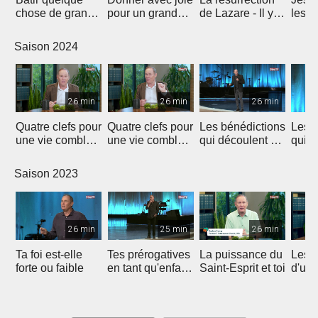
chose de grand -
pour un grand
de Lazare - Il y a
les m
l'importance du
impact
de l'espoir !
l'hist
don
Laza
Saison 2024
26 min
26 min
26 min
Quatre clefs pour
Quatre clefs pour
Les bénédictions
Les b
une vie comblée
une vie comblée
qui découlent de
qui d
(1)
(2)
la générosité (1)
la gé
Saison 2023
26 min
25 min
26 min
Ta foi est-elle
Tes prérogatives
La puissance du
Les 
forte ou faible
en tant qu'enfant
Saint-Esprit et toi
d'un
de Dieu
heur
et re