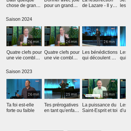
chose de grand -
pour un grand
de Lazare - Il y a
les m
l'importance du
impact
de l'espoir !
l'hist
don
Laza
Saison 2024
26 min
26 min
26 min
Quatre clefs pour
Quatre clefs pour
Les bénédictions
Les b
une vie comblée
une vie comblée
qui découlent de
qui d
(1)
(2)
la générosité (1)
la gé
Saison 2023
26 min
25 min
26 min
Ta foi est-elle
Tes prérogatives
La puissance du
Les 
forte ou faible
en tant qu'enfant
Saint-Esprit et toi
d'un
de Dieu
heur
et re