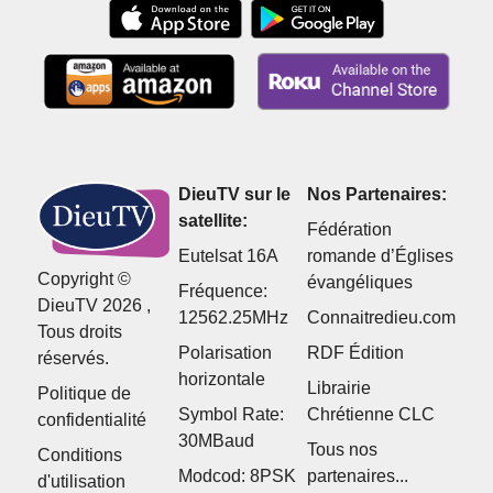
DieuTV sur le
Nos Partenaires:
satellite:
Fédération
Eutelsat 16A
romande d’Églises
Copyright ©
évangéliques
Fréquence:
DieuTV 2026 ,
12562.25MHz
Connaitredieu.com
Tous droits
Polarisation
RDF Édition
réservés.
horizontale
Librairie
Politique de
Symbol Rate:
Chrétienne CLC
confidentialité
30MBaud
Tous nos
Conditions
Modcod: 8PSK
partenaires...
d'utilisation