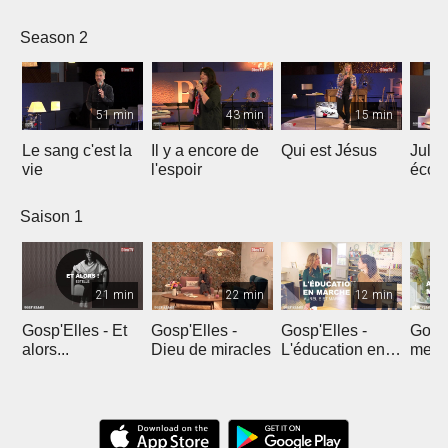
le ré
Season 2
51 min
43 min
15 min
Le sang c'est la
Il y a encore de
Qui est Jésus
Julie
vie
l'espoir
écou
en pr
Saison 1
21 min
22 min
12 min
Gosp'Elles - Et
Gosp'Elles -
Gosp'Elles -
Gosp'
alors...
Dieu de miracles
L'éducation en
mes e
marche