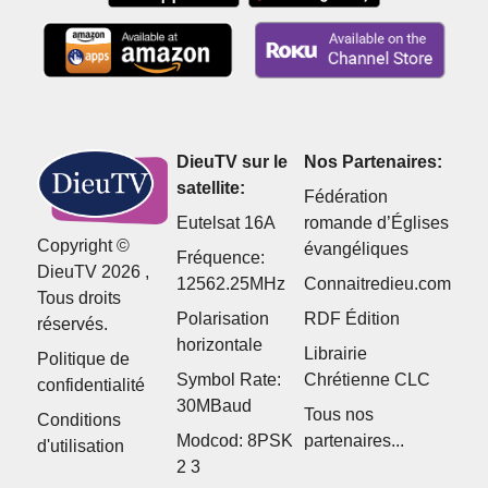
DieuTV sur le
Nos Partenaires:
satellite:
Fédération
Eutelsat 16A
romande d’Églises
Copyright ©
évangéliques
Fréquence:
DieuTV 2026 ,
12562.25MHz
Connaitredieu.com
Tous droits
Polarisation
RDF Édition
réservés.
horizontale
Librairie
Politique de
Symbol Rate:
Chrétienne CLC
confidentialité
30MBaud
Tous nos
Conditions
Modcod: 8PSK
partenaires...
d'utilisation
2 3