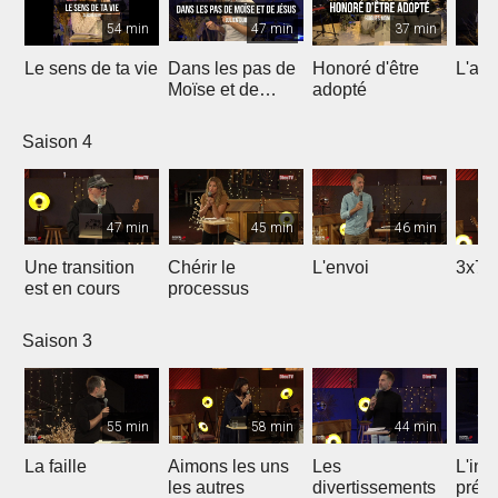
54 min
47 min
37 min
Le sens de ta vie
Dans les pas de
Honoré d'être
L'ami
Moïse et de
adopté
Jésus
Saison 4
47 min
45 min
46 min
Une transition
Chérir le
L'envoi
3x7 
est en cours
processus
Saison 3
55 min
58 min
44 min
La faille
Aimons les uns
Les
L'int
les autres
divertissements
préc