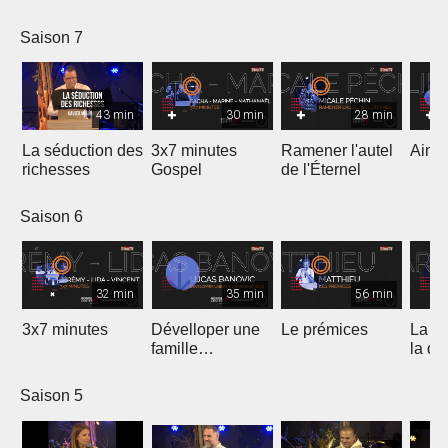
Saison 7
43 min
30 min
28 min
La séduction des
3x7 minutes
Ramener l'autel
Aimer
richesses
Gospel
de l'Éternel
Saison 6
32 min
35 min
56 min
3x7 minutes
Dévelloper une
Le prémices
La ré
famille
la di
prophétique
Saison 5