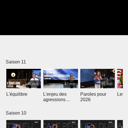
Saison 11
48 min
47 min
65 min
L'équilibre
L'enjeu des
Paroles pour
Les m
agressions
2026
sexuelles
Saison 10