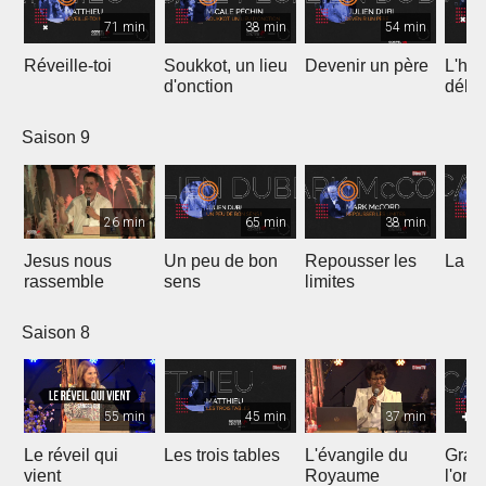
71 min
38 min
54 min
Réveille-toi
Soukkot, un lieu
Devenir un père
L'hui
d'onction
débo
Saison 9
26 min
65 min
38 min
Jesus nous
Un peu de bon
Repousser les
La vé
rassemble
sens
limites
Saison 8
55 min
45 min
37 min
Le réveil qui
Les trois tables
L'évangile du
Gran
vient
Royaume
l'onc