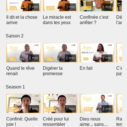
2 min
3 min
1 min
Il dit et la chose
Le miracle est
Confinée c'est
Déco
arrive
dans tes yeux
arrêter ?
l'amo
Saison 2
2 min
2 min
2 min
Quand le rêve
Digérer la
En fait
C'es
renait
promesse
paye
Season 1
1 min
1 min
2 min
Confiné: Quelle
Créé pour lui
Dieu nous
Rach
joie !
ressembler
aime... sans
temps