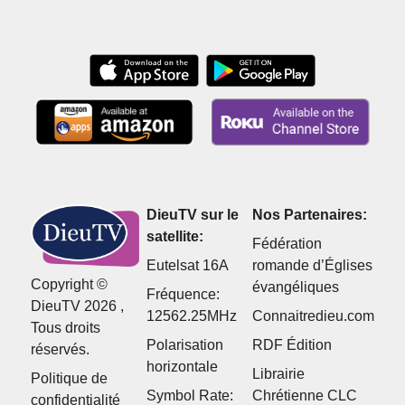
blague ?
DieuTV sur le
Nos Partenaires:
satellite:
Fédération
Eutelsat 16A
romande d’Églises
Copyright ©
évangéliques
Fréquence:
DieuTV 2026 ,
12562.25MHz
Connaitredieu.com
Tous droits
Polarisation
RDF Édition
réservés.
horizontale
Librairie
Politique de
Symbol Rate:
Chrétienne CLC
confidentialité