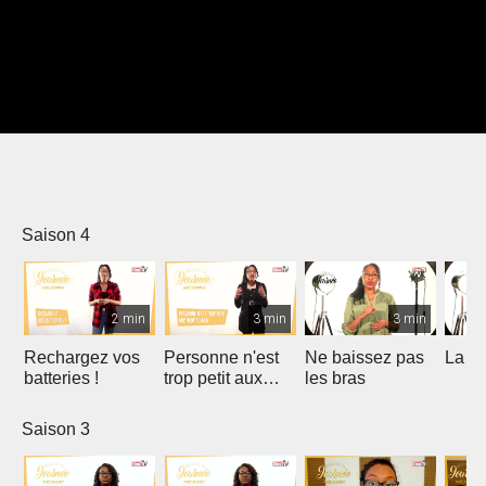
Saison 4
2 min
3 min
3 min
Rechargez vos
Personne n'est
Ne baissez pas
La gr
batteries !
trop petit aux
les bras
yeux de Dieu
Saison 3