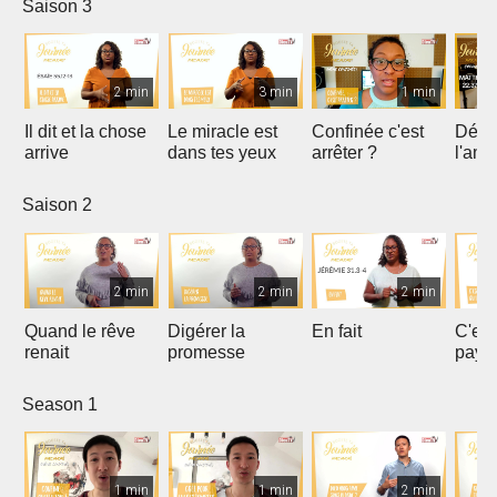
Saison 3
2 min
3 min
1 min
Il dit et la chose
Le miracle est
Confinée c'est
Déco
arrive
dans tes yeux
arrêter ?
l'amo
Saison 2
2 min
2 min
2 min
Quand le rêve
Digérer la
En fait
C'es
renait
promesse
paye
Season 1
1 min
1 min
2 min