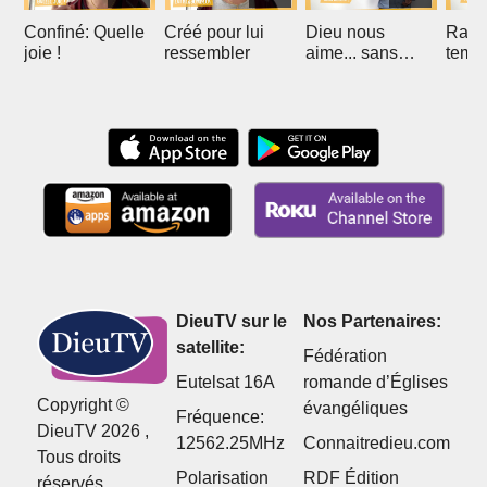
Confiné: Quelle
Créé pour lui
Dieu nous
Rach
joie !
ressembler
aime... sans
temps
blague ?
DieuTV sur le
Nos Partenaires:
satellite:
Fédération
Eutelsat 16A
romande d’Églises
Copyright ©
évangéliques
Fréquence:
DieuTV 2026 ,
12562.25MHz
Connaitredieu.com
Tous droits
Polarisation
RDF Édition
réservés.