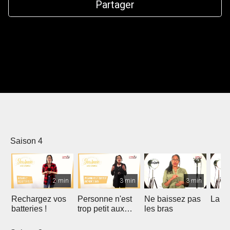
Partager
Saison 4
2 min
3 min
3 min
Rechargez vos
Personne n'est
Ne baissez pas
La gr
batteries !
trop petit aux
les bras
yeux de Dieu