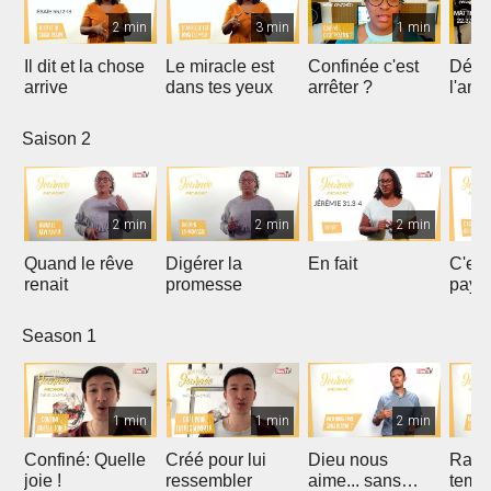
2 min
3 min
1 min
Il dit et la chose
Le miracle est
Confinée c'est
Déco
arrive
dans tes yeux
arrêter ?
l'amo
Saison 2
2 min
2 min
2 min
Quand le rêve
Digérer la
En fait
C'es
renait
promesse
paye
Season 1
1 min
1 min
2 min
Confiné: Quelle
Créé pour lui
Dieu nous
Rach
joie !
ressembler
aime... sans
temps