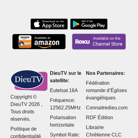
blague ?
DieuTV sur le
Nos Partenaires:
satellite:
Fédération
Eutelsat 16A
romande d’Églises
Copyright ©
évangéliques
Fréquence:
DieuTV 2026 ,
12562.25MHz
Connaitredieu.com
Tous droits
Polarisation
RDF Édition
réservés.
horizontale
Librairie
Politique de
Symbol Rate:
Chrétienne CLC
confidentialité