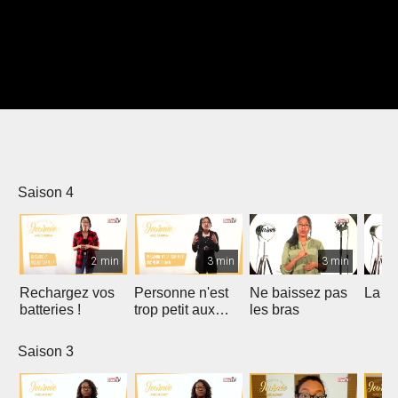
Saison 4
2 min
3 min
3 min
Rechargez vos
Personne n'est
Ne baissez pas
La gr
batteries !
trop petit aux
les bras
yeux de Dieu
Saison 3