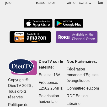
joie !
ressembler
aime... sans
temps
blague ?
DieuTV sur le
Nos Partenaires:
satellite:
Fédération
Eutelsat 16A
romande d’Églises
Copyright ©
évangéliques
Fréquence:
DieuTV 2026 ,
12562.25MHz
Connaitredieu.com
Tous droits
Polarisation
RDF Édition
réservés.
horizontale
Librairie
Politique de