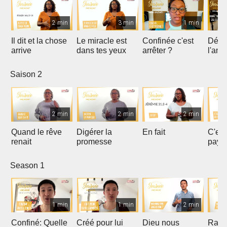
2 min
3 min
1 min
Il dit et la chose
Le miracle est
Confinée c'est
Déco
arrive
dans tes yeux
arrêter ?
l'amo
Saison 2
2 min
2 min
2 min
Quand le rêve
Digérer la
En fait
C'es
renait
promesse
paye
Season 1
1 min
1 min
2 min
Confiné: Quelle
Créé pour lui
Dieu nous
Rach