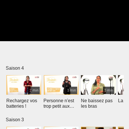
Saison 4
2 min
3 min
3 min
Rechargez vos
Personne n'est
Ne baissez pas
La gr
batteries !
trop petit aux
les bras
yeux de Dieu
Saison 3