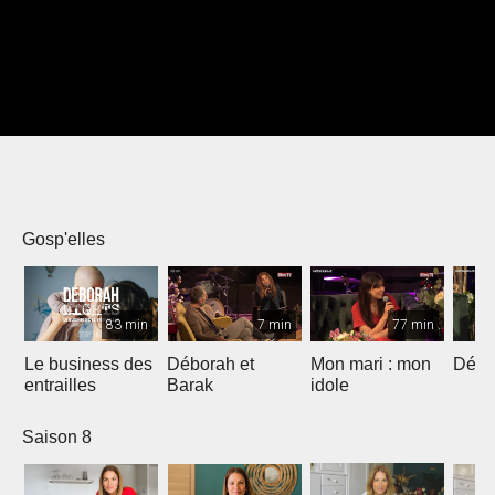
Gosp'elles
83 min
7 min
77 min
Le business des
Déborah et
Mon mari : mon
Débo
entrailles
Barak
idole
Saison 8