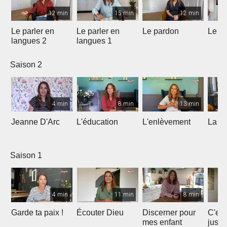
12 min
15 min
12 min
Le parler en
Le parler en
Le pardon
Le de
langues 2
langues 1
Saison 2
4 min
8 min
13 min
Jeanne D'Arc
L'éducation
L'enlèvement
La co
Saison 1
4 min
11 min
8 min
Garde ta paix !
Écouter Dieu
Discerner pour
C'est
mes enfant
juste