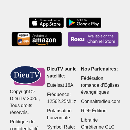
DieuTV sur le
Nos Partenaires:
satellite:
Fédération
Eutelsat 16A
romande d’Églises
Copyright ©
évangéliques
Fréquence:
DieuTV 2026 ,
12562.25MHz
Connaitredieu.com
Tous droits
Polarisation
RDF Édition
réservés.
horizontale
Librairie
Politique de
Symbol Rate:
Chrétienne CLC
confidentialité