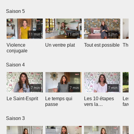
Saison 5
11 min
11 min
5 min
Violence
Un ventre plat
Tout est possible
The p
conjugale
Saison 4
7 min
7 min
7 min
Le Saint-Esprit
Le temps qui
Les 10 étapes
Les f
passe
vers la
fard
délivrance
Saison 3