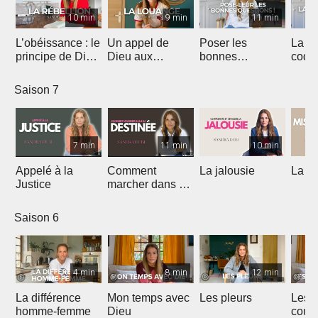
10 min
9 min
11 min
L’obéissance : le
Un appel de
Poser les
La
principe de Dieu
Dieu aux
bonnes
codé
qui débloque ta
adorateurs pour
questions
affec
vie
2026
Saison 7
7 min
11 min
10 min
Appelé à la
Comment
La jalousie
La m
Justice
marcher dans sa
destinée
Saison 6
4 min
8 min
12 min
La différence
Mon temps avec
Les pleurs
Les 
homme-femme
Dieu
couc